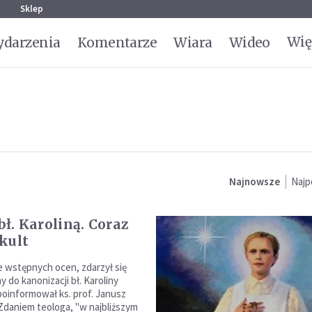
g
Sklep
Wię
darzenia
Komentarze
Wiara
Wideo
Najnowsze
Najp
 bł. Karoliną. Coraz
kult
e wstępnych ocen, zdarzył się
 do kanonizacji bł. Karoliny
oinformował ks. prof. Janusz
 Zdaniem teologa, "w najbliższym