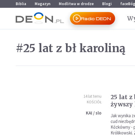
Przejdź do menu głównego
Przejdź do treści
Biblia
Magazyn
Modlitwa w drodze
Blogi
faceBó
Wy
Radio DEON
#25 lat z bł karoliną
25 lat z
14 lat temu
KOŚCIÓŁ
żywszy 
KAI / slo
Jak wynika z
cud niezbędny
Kózkówny - p
Królikowski.