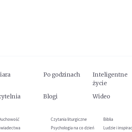
iara
Po godzinach
Inteligentne
życie
zytelnia
Blogi
Wideo
Duchowość
Czytania liturgiczne
Biblia
Świadectwa
Psychologia na co dzień
Ludzie i inspira