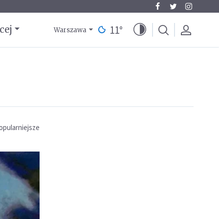
11
°
cej
Warszawa
opularniejsze