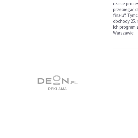
czasie proce
przebiegać d
finału". Tym
obchody 25. r
ich program
Warszawie.