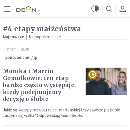
Przejdź do menu głównego
Przejdź do treści
#4 etapy małżeństwa
Najnowsze
Najpopularniejsze
7 lat temu
ŚLUB
youtube.com / jp
Monika i Marcin
Gomułkowie: ten etap
bardzo często występuje,
kiedy podejmujemy
decyzję o ślubie
Jakie są 4 etapy rozwoju relacji małżeńskiej i czy zawsze po ślubie
zaczyna się walka? Odpowiadają Gomułeczki.