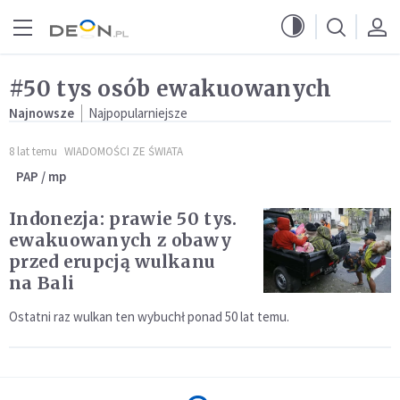
Przejdź do menu głównego
Przejdź do treści
#50 tys osób ewakuowanych
Najnowsze
Najpopularniejsze
8 lat temu
WIADOMOŚCI ZE ŚWIATA
PAP / mp
Indonezja: prawie 50 tys.
ewakuowanych z obawy
przed erupcją wulkanu
na Bali
Ostatni raz wulkan ten wybuchł ponad 50 lat temu.