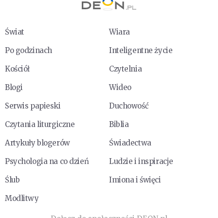
Świat
Wiara
Po godzinach
Inteligentne życie
Kościół
Czytelnia
Blogi
Wideo
Serwis papieski
Duchowość
Czytania liturgiczne
Biblia
Artykuły blogerów
Świadectwa
Psychologia na co dzień
Ludzie i inspiracje
Ślub
Imiona i święci
Modlitwy