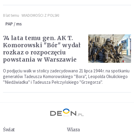
8 lat temu
WIADOMOŚCI Z POLSKI
PAP / ms
74 lata temu gen. AK T.
Komorowski "Bór" wydał
rozkaz o rozpoczęciu
powstania w Warszawie
O podjęciu walk w stolicy zadecydowano 21 lipca 1944 r. na spotkaniu
generałów Tadeusza Komorowskiego "Bora", Leopolda Okulickiego
"Niedźwiadka" i Tadeusza Pełczyńskiego "Grzegorza".
Świat
Wiara