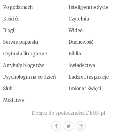
Po godzinach
Inteligentne życie
Kościół
Czytelnia
Blogi
Wideo
Serwis papieski
Duchowość
Czytania liturgiczne
Biblia
Artykuły blogerów
Świadectwa
Psychologia na co dzień
Ludzie i inspiracje
Ślub
Imiona i święci
Modlitwy
Dołącz do społeczności DEON.pl