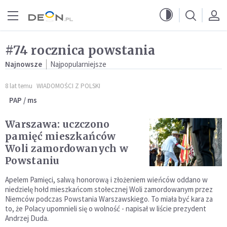
Przejdź do menu głównego
Przejdź do treści
#74 rocznica powstania
Najnowsze
Najpopularniejsze
8 lat temu
WIADOMOŚCI Z POLSKI
PAP / ms
Warszawa: uczczono
pamięć mieszkańców
Woli zamordowanych w
Powstaniu
Apelem Pamięci, salwą honorową i złożeniem wieńców oddano w
niedzielę hołd mieszkańcom stołecznej Woli zamordowanym przez
Niemców podczas Powstania Warszawskiego. To miała być kara za
to, że Polacy upomnieli się o wolność - napisał w liście prezydent
Andrzej Duda.