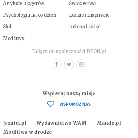
Artykuły blogerów
Świadectwa
Psychologia na co dzień
Ludzie i inspiracje
Ślub
Imiona i święci
Modlitwy
Dołącz do społeczności DEON.pl
Wspieraj naszą misję
WSPOMÓŻ NAS
Jezuici.pl
Wydawnictwo WAM
Mando.pl
Modlitwa w drodze