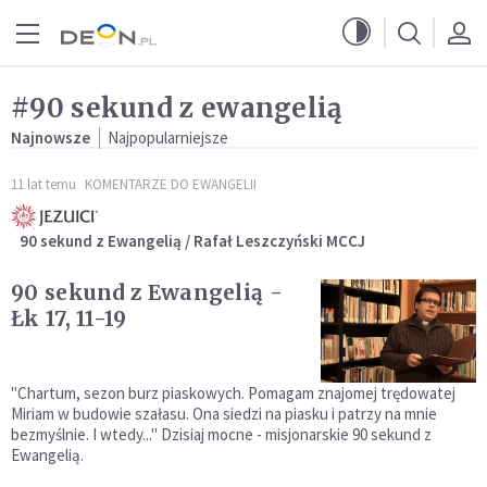
Przejdź do menu głównego
Przejdź do treści
#90 sekund z ewangelią
Najnowsze
Najpopularniejsze
11 lat temu
KOMENTARZE DO EWANGELII
90 sekund z Ewangelią / Rafał Leszczyński MCCJ
90 sekund z Ewangelią -
Łk 17, 11-19
"Chartum, sezon burz piaskowych. Pomagam znajomej trędowatej
Miriam w budowie szałasu. Ona siedzi na piasku i patrzy na mnie
bezmyślnie. I wtedy..." Dzisiaj mocne - misjonarskie 90 sekund z
Ewangelią.