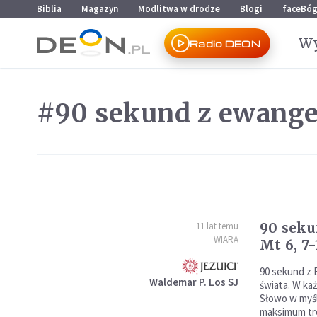
Przejdź do menu głównego
Przejdź do treści
Biblia
Magazyn
Modlitwa w drodze
Blogi
faceBó
Wy
Radio DEON
#90 sekund z ewange
90 seku
11 lat temu
WIARA
Mt 6, 7-
90 sekund z 
Waldemar P. Los SJ
świata. W k
Słowo w myśl
maksimum tre