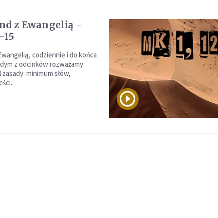
nd z Ewangelią -
-15
Ewangelią, codziennie i do końca
ażdym z odcinków rozważamy
 zasady: minimum słów,
ści.