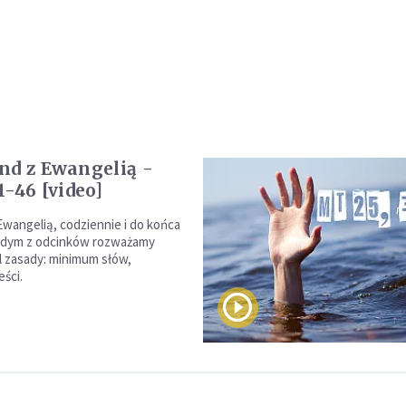
nd z Ewangelią -
1-46 [video]
Ewangelią, codziennie i do końca
ażdym z odcinków rozważamy
 zasady: minimum słów,
ści.