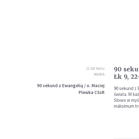
90 seku
11 lat temu
WIARA
Łk 9, 22
90 sekund z Ewangelią / o. Maciej
90 sekund z 
Plewka CSsR
świata. W k
Słowo w myśl
maksimum tre