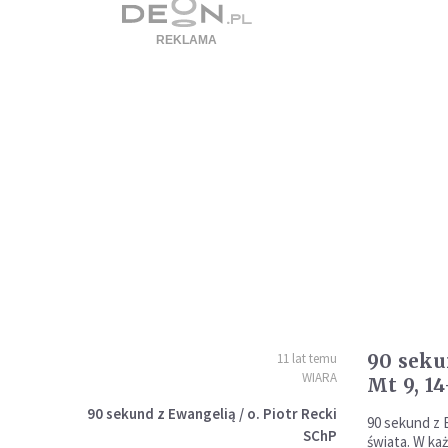
90 seku
11 lat temu
WIARA
Mt 9, 14
90 sekund z Ewangelią / o. Piotr Recki
90 sekund z 
SChP
świata. W k