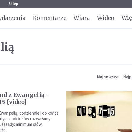
g
Sklep
Wię
darzenia
Komentarze
Wiara
Wideo
lią
Najnowsze
Najp
nd z Ewangelią -
15 [video]
Ewangelią, codziennie i do końca
ażdym z odcinków rozważamy
 zasady: minimum słów,
ści.