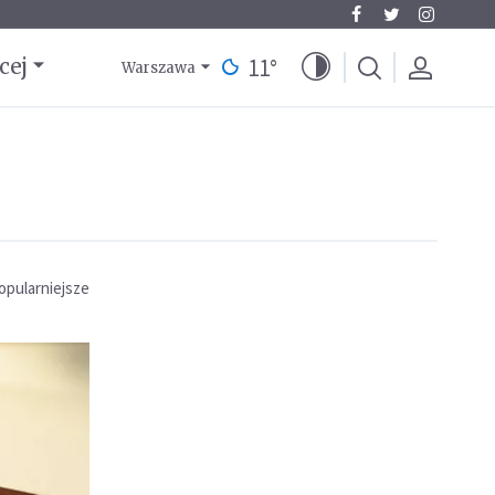
11
°
cej
Warszawa
opularniejsze