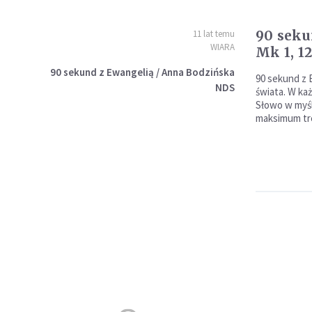
90 seku
11 lat temu
WIARA
Mk 1, 12
90 sekund z Ewangelią / Anna Bodzińska
90 sekund z 
NDS
świata. W k
Słowo w myśl
maksimum tre