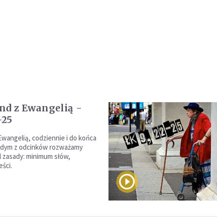
nd z Ewangelią -
-25
Ewangelią, codziennie i do końca
ażdym z odcinków rozważamy
 zasady: minimum słów,
ści.