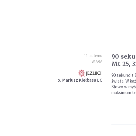
90 seku
11 lat temu
WIARA
Mt 25, 3
90 sekund z 
o. Mariusz Kiełbasa LC
świata. W k
Słowo w myśl
maksimum tre