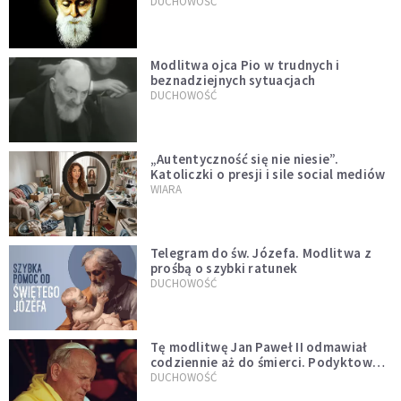
DUCHOWOŚĆ
Modlitwa ojca Pio w trudnych i
beznadziejnych sytuacjach
DUCHOWOŚĆ
„Autentyczność się nie niesie”.
Katoliczki o presji i sile social mediów
WIARA
Telegram do św. Józefa. Modlitwa z
prośbą o szybki ratunek
DUCHOWOŚĆ
Tę modlitwę Jan Paweł II odmawiał
codziennie aż do śmierci. Podyktował
mu ją ojciec
DUCHOWOŚĆ