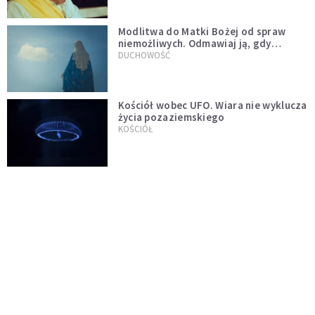
Modlitwa do Matki Bożej od spraw
niemożliwych. Odmawiaj ją, gdy
wszystko idzie źle
DUCHOWOŚĆ
Kościół wobec UFO. Wiara nie wyklucza
życia pozaziemskiego
KOŚCIÓŁ