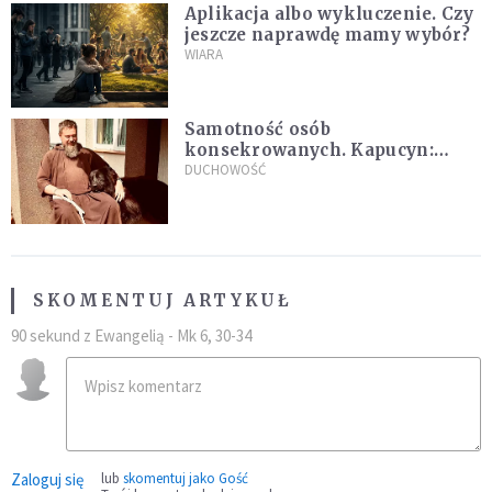
Aplikacja albo wykluczenie. Czy
jeszcze naprawdę mamy wybór?
WIARA
Samotność osób
konsekrowanych. Kapucyn:
Życie w pojedynkę rzadko jest
DUCHOWOŚĆ
sielanką
SKOMENTUJ ARTYKUŁ
90 sekund z Ewangelią - Mk 6, 30-34
Zaloguj się
lub
skomentuj jako Gość