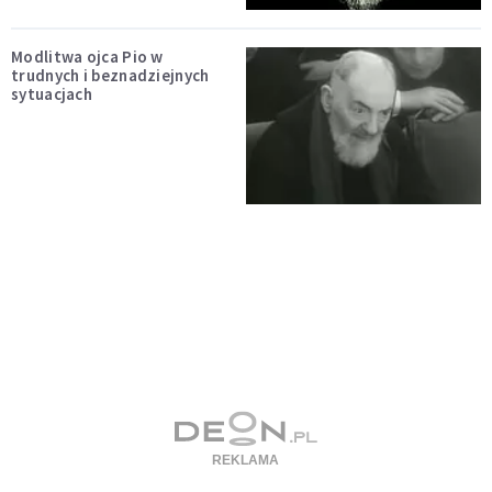
Modlitwa ojca Pio w
trudnych i beznadziejnych
sytuacjach