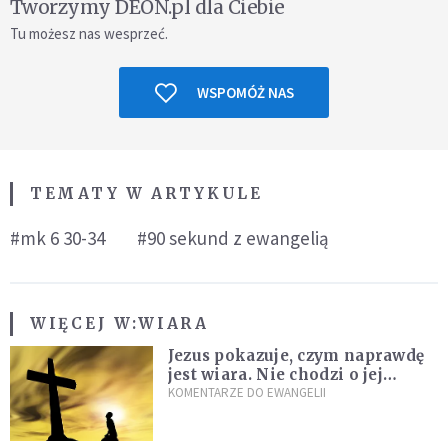
Tworzymy DEON.pl dla Ciebie
Tu możesz nas wesprzeć.
WSPOMÓŻ NAS
TEMATY W ARTYKULE
#mk 6 30-34
#90 sekund z ewangelią
WIĘCEJ W:
WIARA
Jezus pokazuje, czym naprawdę
jest wiara. Nie chodzi o jej
wielkość
KOMENTARZE DO EWANGELII