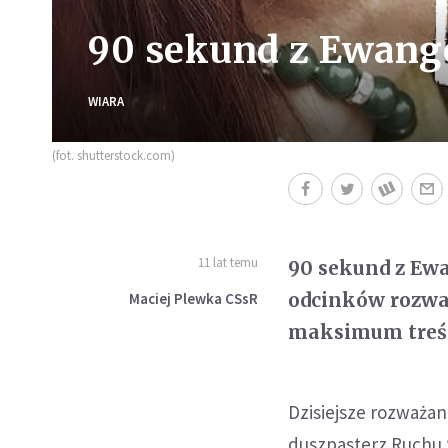
90 sekund z Ewange
WIARA
(fot. shutterstock.com)
11 lat temu
90 sekund z Ewa
odcinków rozwa
Maciej Plewka CSsR
maksimum treśc
Dzisiejsze rozważan
duszpasterz Ruchu Ś