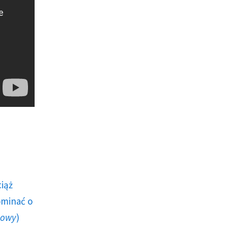
ciąż
ominać o
howy
)