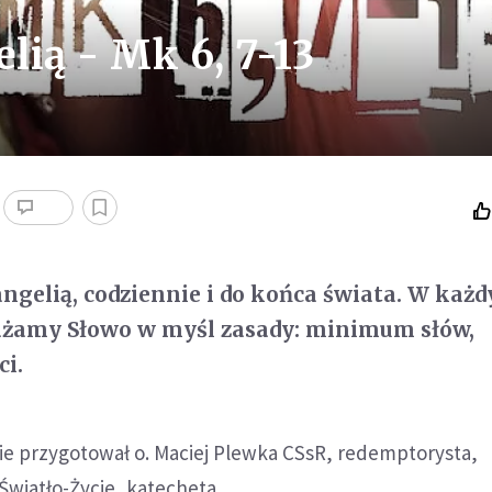
lią - Mk 6, 7-13
ngelią, codziennie i do końca świata. W każ
żamy Słowo w myśl zasady: minimum słów,
i.
ie przygotował o. Maciej Plewka CSsR, redemptorysta,
wiatło-Życie, katecheta.