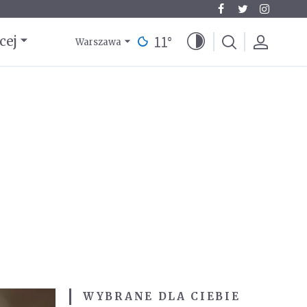
11
°
cej
Warszawa
WYBRANE DLA CIEBIE