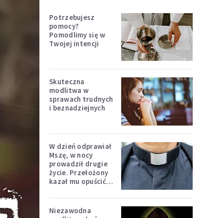
Potrzebujesz
pomocy?
Pomodlimy się w
Twojej intencji
Skuteczna
modlitwa w
sprawach trudnych
i beznadziejnych
W dzień odprawiał
Mszę, w nocy
prowadził drugie
życie. Przełożony
kazał mu opuścić
zakon
Niezawodna