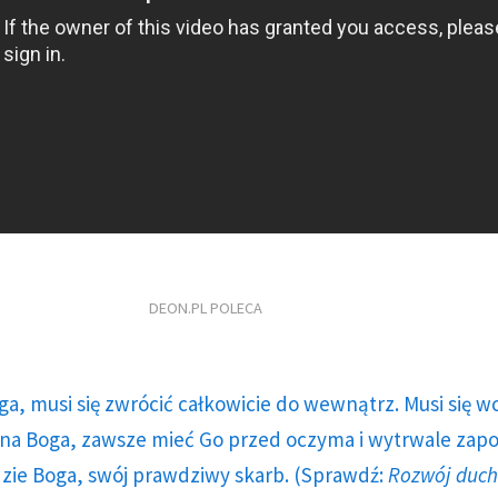
DEON.PL POLECA
ga, musi się zwrócić całkowicie do wewnątrz. Musi się w
a Boga, zawsze mieć Go przed oczyma i wytrwale zap
dzie Boga, swój prawdziwy skarb. (Sprawdź:
Rozwój duc