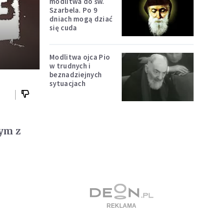
modlitwa do św.
Szarbela. Po 9
dniach mogą dziać
się cuda
Modlitwa ojca Pio
w trudnych i
beznadziejnych
sytuacjach
dym z