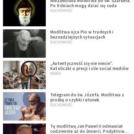
Niezawodna modlitwa do św. Szarbela.
Po 9 dniach mogą dziać się cuda
DUCHOWOŚĆ
Modlitwa ojca Pio w trudnych i
beznadziejnych sytuacjach
DUCHOWOŚĆ
„Autentyczność się nie niesie”.
Katoliczki o presji i sile social mediów
WIARA
Telegram do św. Józefa. Modlitwa z
prośbą o szybki ratunek
DUCHOWOŚĆ
Tę modlitwę Jan Paweł II odmawiał
codziennie aż do śmierci. Podyktował