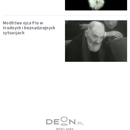
Modlitwa ojca Pio w
trudnych i beznadziejnych
sytuacjach