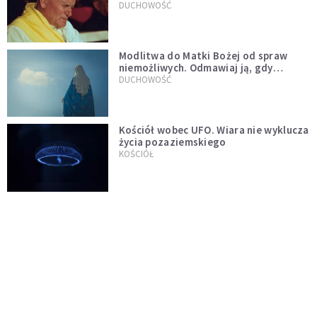
mu ją ojciec
DUCHOWOŚĆ
Modlitwa do Matki Bożej od spraw
niemożliwych. Odmawiaj ją, gdy
wszystko idzie źle
DUCHOWOŚĆ
Kościół wobec UFO. Wiara nie wyklucza
życia pozaziemskiego
KOŚCIÓŁ