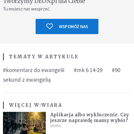
Tworzymy DEON.pl dla Ciebie
Tu możesz nas wesprzeć.
WSPOMÓŻ NAS
TEMATY W ARTYKULE
#komentarz do ewangelii
#mk 6 14-29
#90
sekund z ewangelią
WIĘCEJ W:
WIARA
Aplikacja albo wykluczenie. Czy
jeszcze naprawdę mamy wybór?
WIARA