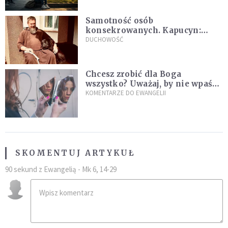
Samotność osób
konsekrowanych. Kapucyn:
Życie w pojedynkę rzadko jest
DUCHOWOŚĆ
sielanką
Chcesz zrobić dla Boga
wszystko? Uważaj, by nie wpaść
w groźną pułapkę
KOMENTARZE DO EWANGELII
SKOMENTUJ ARTYKUŁ
90 sekund z Ewangelią - Mk 6, 14-29