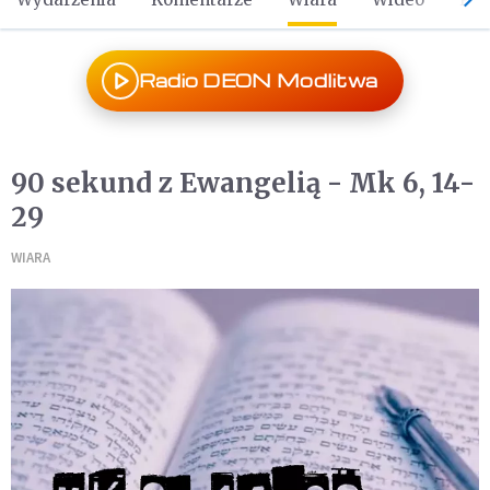
Radio DEON Modlitwa
90 sekund z Ewangelią - Mk 6, 14-
29
WIARA