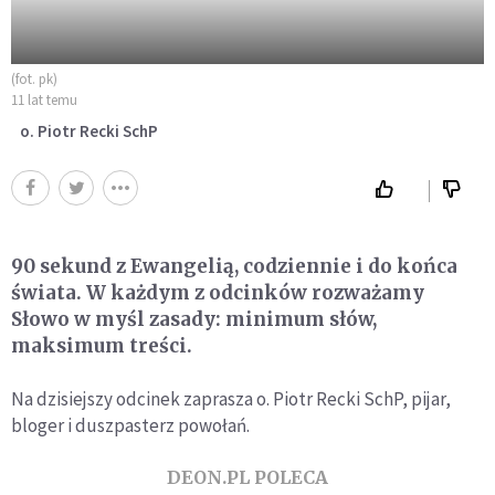
(fot. pk)
11 lat temu
o. Piotr Recki SchP
90 sekund z Ewangelią, codziennie i do końca
świata. W każdym z odcinków rozważamy
Słowo w myśl zasady: minimum słów,
maksimum treści.
Na dzisiejszy odcinek zaprasza o. Piotr Recki SchP, pijar,
bloger i duszpasterz powołań.
DEON.PL POLECA