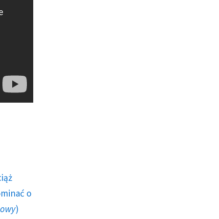
ciąż
ominać o
howy
)