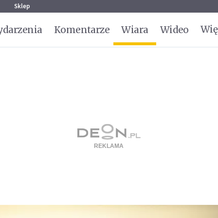
g
Sklep
Wię
darzenia
Komentarze
Wiara
Wideo