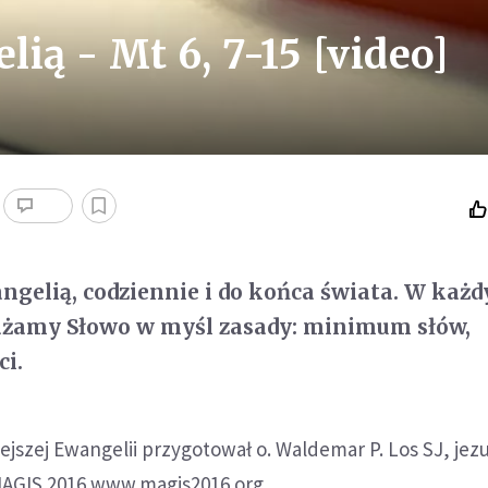
ią - Mt 6, 7-15 [video]
ngelią, codziennie i do końca świata. W każ
żamy Słowo w myśl zasady: minimum słów,
i.
ejszej Ewangelii przygotował o. Waldemar P. Los SJ, jezu
MAGIS 2016 www.magis2016.org.