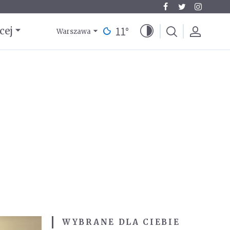
11
°
cej
Warszawa
WYBRANE DLA CIEBIE