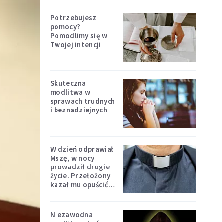
Potrzebujesz
pomocy?
Pomodlimy się w
Twojej intencji
Skuteczna
modlitwa w
sprawach trudnych
i beznadziejnych
W dzień odprawiał
Mszę, w nocy
prowadził drugie
życie. Przełożony
kazał mu opuścić
zakon
Niezawodna