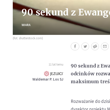
90 sekund z Ewangel
WIARA
(fot. shutterstock.com)
11 lat temu
90 sekund z Ewa
odcinków rozwa
Waldemar P. Los SJ
maksimum treśc
Rozważanie do dzisi
dyrektor projektu 