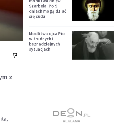
modlitwa do św.
Szarbela. Po 9
dniach mogą dziać
się cuda
Modlitwa ojca Pio
w trudnych i
beznadziejnych
sytuacjach
dym z
ita,