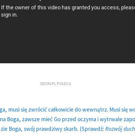
DEON.PL POLECA
ga, musi się zwrócić całkowicie do wewnątrz. Musi się w
a Boga, zawsze mieć Go przed oczyma i wytrwale zap
dzie Boga, swój prawdziwy skarb. (Sprawdź:
Rozwój duc