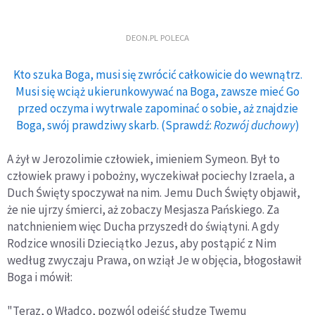
DEON.PL POLECA
Kto szuka Boga, musi się zwrócić całkowicie do wewnątrz.
Musi się wciąż ukierunkowywać na Boga, zawsze mieć Go
przed oczyma i wytrwale zapominać o sobie, aż znajdzie
Boga, swój prawdziwy skarb. (Sprawdź:
Rozwój duchowy
)
A żył w Jerozolimie człowiek, imieniem Symeon. Był to
człowiek prawy i pobożny, wyczekiwał pociechy Izraela, a
Duch Święty spoczywał na nim. Jemu Duch Święty objawił,
że nie ujrzy śmierci, aż zobaczy Mesjasza Pańskiego. Za
natchnieniem więc Ducha przyszedł do świątyni. A gdy
Rodzice wnosili Dzieciątko Jezus, aby postąpić z Nim
według zwyczaju Prawa, on wziął Je w objęcia, błogosławił
Boga i mówił:
"Teraz, o Władco, pozwól odejść słudze Twemu