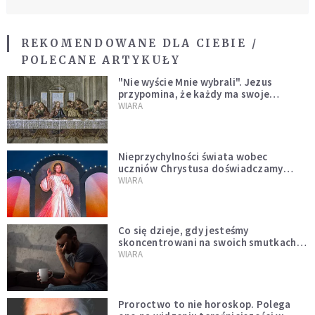
REKOMENDOWANE DLA CIEBIE /
POLECANE ARTYKUŁY
"Nie wyście Mnie wybrali". Jezus
przypomina, że każdy ma swoje
miejsce i swoją misję
WIARA
Nieprzychylności świata wobec
uczniów Chrystusa doświadczamy
wszyscy, również dzisiaj
WIARA
Co się dzieje, gdy jesteśmy
skoncentrowani na swoich smutkach?
Mówi o tym św. Jan
WIARA
Proroctwo to nie horoskop. Polega