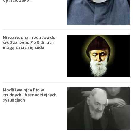
opuścić zakon
Niezawodna modlitwa do
św. Szarbela. Po 9 dniach
mogą dziać się cuda
Modlitwa ojca Pio w
trudnych i beznadziejnych
sytuacjach