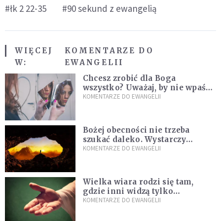
#łk 2 22-35
#90 sekund z ewangelią
WIĘCEJ
KOMENTARZE DO
W:
EWANGELII
Chcesz zrobić dla Boga
wszystko? Uważaj, by nie wpaść
w groźną pułapkę
KOMENTARZE DO EWANGELII
Bożej obecności nie trzeba
szukać daleko. Wystarczy
nauczyć się słuchać
KOMENTARZE DO EWANGELII
Wielka wiara rodzi się tam,
gdzie inni widzą tylko
przeszkody
KOMENTARZE DO EWANGELII