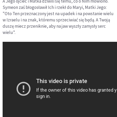
A Jego ojciec i Matka dziwili się temu, co o Nim mówiono.
Symeon zaś błogosławił Ich i rzekł do Maryi, Matki Jego:
"Oto Ten przeznaczony jest na upadek i na powstanie wielu
w Izraelu i na znak, któremu sprzeciwiać się będą. A Twoją
duszę miecz przeniknie, aby na jaw wyszły zamysły serc
wielu".