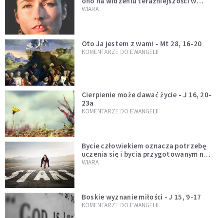
ono na widzeniu teraźniejszości w
świetle przeszłości Jezusa
WIARA
Oto Ja jestem z wami - Mt 28, 16-20
KOMENTARZE DO EWANGELII
Cierpienie może dawać życie - J 16, 20-
23a
KOMENTARZE DO EWANGELII
Bycie człowiekiem oznacza potrzebę
uczenia się i bycia przygotowanym na
nowość każdej sytuacji
WIARA
Boskie wyznanie miłości - J 15, 9-17
KOMENTARZE DO EWANGELII