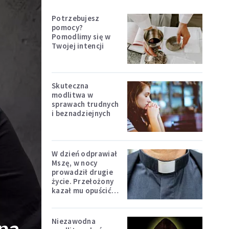
Potrzebujesz
pomocy?
Pomodlimy się w
Twojej intencji
Skuteczna
modlitwa w
sprawach trudnych
i beznadziejnych
W dzień odprawiał
Mszę, w nocy
prowadził drugie
życie. Przełożony
kazał mu opuścić
zakon
Niezawodna