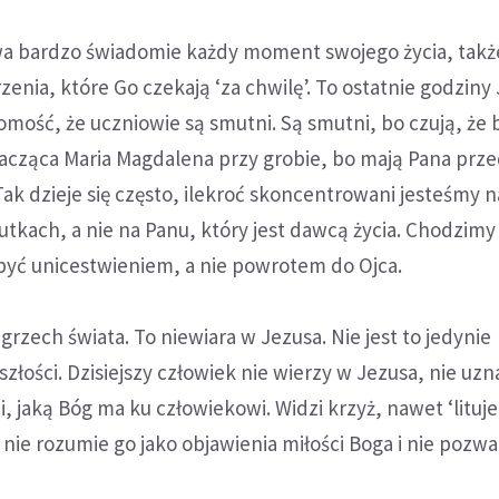
wa bardzo świadomie każdy moment swojego życia, takż
nia, które Go czekają ‘za chwilę’. To ostatnie godziny
omość, że uczniowie są smutni. Są smutni, bo czują, że
płacząca Maria Magdalena przy grobie, bo mają Pana prze
Tak dzieje się często, ilekroć skoncentrowani jesteśmy 
tkach, a nie na Panu, który jest dawcą życia. Chodzimy
 być unicestwieniem, a nie powrotem do Ojca.
 grzech świata. To niewiara w Jezusa. Nie jest to jedynie
złości. Dzisiejszy człowiek nie wierzy w Jezusa, nie uzna
i, jaką Bóg ma ku człowiekowi. Widzi krzyż, nawet ‘lituje
ie rozumie go jako objawienia miłości Boga i nie pozwa