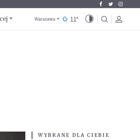
11
°
cej
Warszawa
WYBRANE DLA CIEBIE