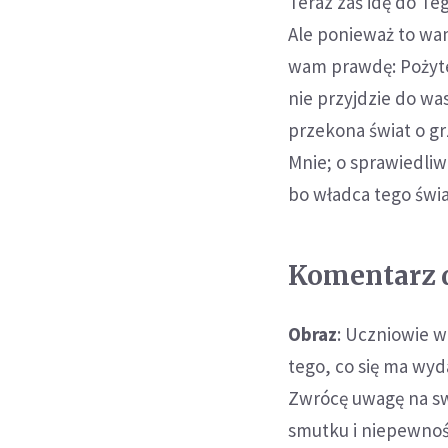
Teraz zaś idę do Teg
Ale ponieważ to wa
wam prawdę: Pożytec
nie przyjdzie do was
przekona świat o gr
Mnie; o sprawiedliwo
bo władca tego świa
Komentarz do
Obraz
: Uczniowie w
tego, co się ma wyd
Zwrócę uwagę na swo
smutku i niepewnoś