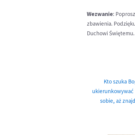
Wezwanie
: Poprosz
zbawienia. Podzięku
Duchowi Świętemu. 
Kto szuka Bo
ukierunkowywać n
sobie, aż znaj