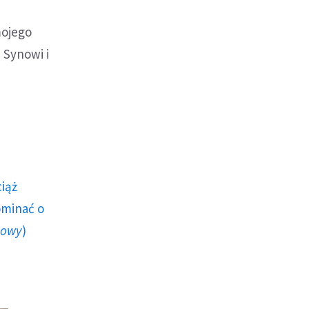
mojego
 Synowi i
ciąż
ominać o
howy
)