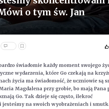
jesteśmy skoncentrowani
Mówi o tym św. Jan
 bardzo świadomie każdy moment swojego życ
yczne wydarzenia, które Go czekają na krzyż
nach życia ma świadomość, że uczniowie są s
 Maria Magdalena przy grobie, bo mają Pana 
oznają Go. Tak dzieje się często, ilekroć
 jesteśmy na swoich wyobrażeniach i smutk