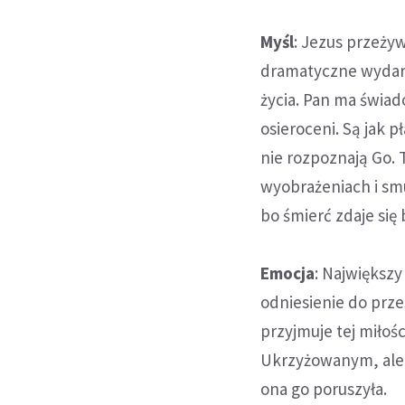
Myśl
: Jezus przeży
dramatyczne wydarze
życia. Pan ma świad
osieroceni. Są jak 
nie rozpoznają Go. 
wyobrażeniach i smu
bo śmierć zdaje się
Emocja
: Największy
odniesienie do przes
przyjmuje tej miłośc
Ukrzyżowanym, ale n
ona go poruszyła.