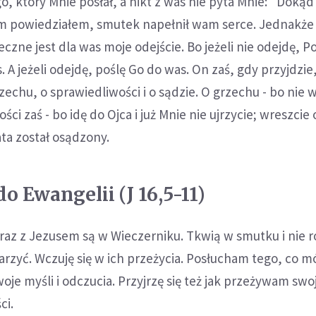
o, który Mnie posłał, a nikt z was nie pyta Mnie: "Dokąd
m powiedziałem, smutek napełnił wam serce. Jednakż
zne jest dla was moje odejście. Bo jeżeli nie odejdę, Po
. A jeżeli odejdę, poślę Go do was. On zaś, gdy przyjdzie
zechu, o sprawiedliwości i o sądzie. O grzechu - bo nie 
ści zaś - bo idę do Ojca i już Mnie nie ujrzycie; wreszcie 
ta został osądzony.
 Ewangelii (J 16,5-11)
raz z Jezusem są w Wieczerniku. Tkwią w smutku i nie 
arzyć. Wczuję się w ich przeżycia. Posłucham tego, co m
je myśli i odczucia. Przyjrzę się też jak przeżywam swo
ci.