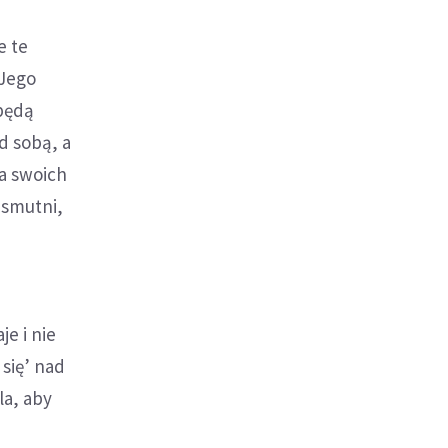
e te
 Jego
 będą
d sobą, a
na swoich
 smutni,
je i nie
 się’ nad
la, aby