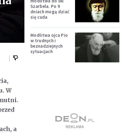
 na
modlitwa do św.
Szarbela. Po 9
dniach mogą dziać
się cuda
Modlitwa ojca Pio
w trudnych i
beznadziejnych
sytuacjach
ia,
u. W
mutni.
przed
ach, a