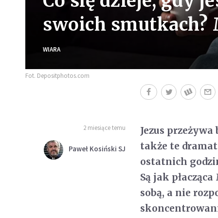
Co się dzieje, gdy 
swoich smutkach? 
WIARA
Fot. Depositphotos.com
2 miesiące temu
Jezus przeżywa
także te dramat
Paweł Kosiński SJ
ostatnich godzi
Są jak płacząca
sobą, a nie rozp
skoncentrowani