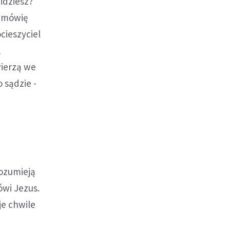
 idziesz?"
e mówię
cieszyciel
,
wierzą we
o sądzie -
rozumieją
ówi Jezus.
je chwile