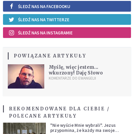
ŚLEDŹ NAS NA FACEBOOKU
ŚLEDŹ NAS NA TWITTERZE
ŚLEDŹ NAS NA INSTAGRAMIE
POWIĄZANE ARTYKUŁY
Myślę, więc jestem...
wkurzony! Daję Słowo
KOMENTARZE DO EWANGELII
REKOMENDOWANE DLA CIEBIE /
POLECANE ARTYKUŁY
"Nie wyście Mnie wybrali". Jezus
przypomina, że każdy ma swoje