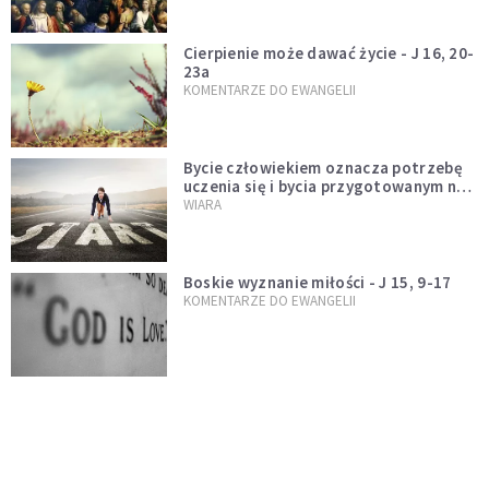
Cierpienie może dawać życie - J 16, 20-
23a
KOMENTARZE DO EWANGELII
Bycie człowiekiem oznacza potrzebę
uczenia się i bycia przygotowanym na
nowość każdej sytuacji
WIARA
Boskie wyznanie miłości - J 15, 9-17
KOMENTARZE DO EWANGELII