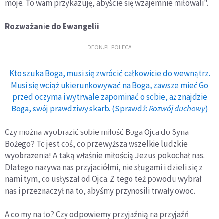
moje. To wam przykazuję, abyście się wzajemnie miłowali".
Rozważanie do Ewangelii
DEON.PL POLECA
Kto szuka Boga, musi się zwrócić całkowicie do wewnątrz.
Musi się wciąż ukierunkowywać na Boga, zawsze mieć Go
przed oczyma i wytrwale zapominać o sobie, aż znajdzie
Boga, swój prawdziwy skarb. (Sprawdź:
Rozwój duchowy
)
Czy można wyobrazić sobie miłość Boga Ojca do Syna
Bożego? To jest coś, co przewyższa wszelkie ludzkie
wyobrażenia! A taką właśnie miłością Jezus pokochał nas.
Dlatego nazywa nas przyjaciółmi, nie sługami i dzieli się z
nami tym, co usłyszał od Ojca. Z tego też powodu wybrał
nas i przeznaczył na to, abyśmy przynosili trwały owoc.
A co my na to? Czy odpowiemy przyjaźnią na przyjaźń