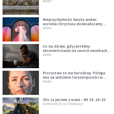
miejsce i swoją misję
WIARA
Nieprzychylności świata wobec
uczniów Chrystusa doświadczamy
wszyscy, również dzisiaj
WIARA
Co się dzieje, gdy jesteśmy
skoncentrowani na swoich smutkach?
Mówi o tym św. Jan
WIARA
Proroctwo to nie horoskop. Polega
ono na widzeniu teraźniejszości w
świetle przeszłości Jezusa
WIARA
Oto Ja jestem z wami - Mt 28, 16-20
KOMENTARZE DO EWANGELII