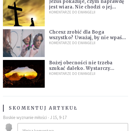
Jezus pokazuje, czym naprawdę
jest wiara. Nie chodzi o jej
wielkość
KOMENTARZE DO EWANGELII
Chcesz zrobić dla Boga
wszystko? Uważaj, by nie wpaść
w groźną pułapkę
KOMENTARZE DO EWANGELII
Bożej obecności nie trzeba
szukać daleko. Wystarczy
nauczyć się słuchać
KOMENTARZE DO EWANGELII
SKOMENTUJ ARTYKUŁ
Boskie wyznanie miłości - J 15, 9-17