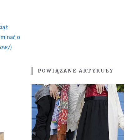
ciąż
ominać o
howy
)
POWIĄZANE ARTYKUŁY