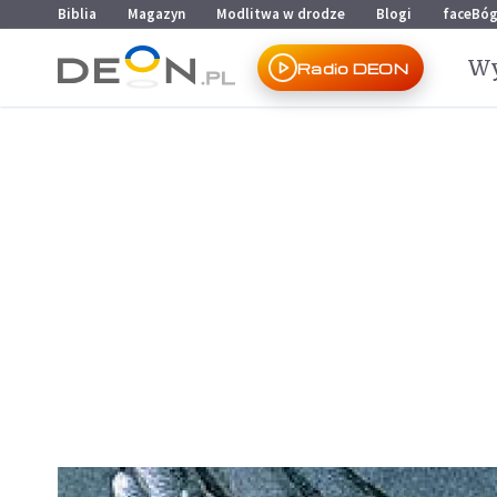
Przejdź do menu głównego
Przejdź do treści
Biblia
Magazyn
Modlitwa w drodze
Blogi
faceBó
Wy
Radio DEON