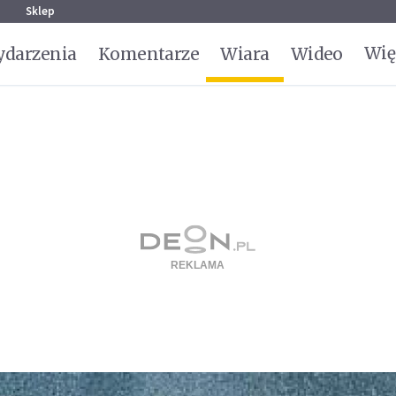
g
Sklep
Wię
darzenia
Komentarze
Wiara
Wideo