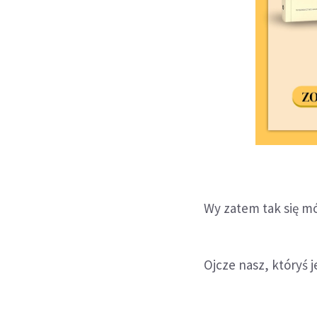
Wy zatem tak się mó
Ojcze nasz, któryś j