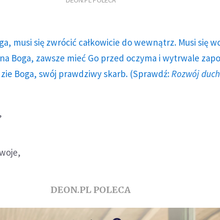
DEON.PL POLECA
ga, musi się zwrócić całkowicie do wewnątrz. Musi się w
a Boga, zawsze mieć Go przed oczyma i wytrwale zap
dzie Boga, swój prawdziwy skarb. (Sprawdź:
Rozwój duc
,
Twoje,
DEON.PL POLECA