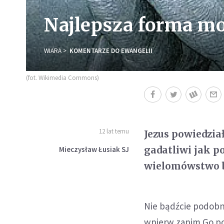
Najlepsza forma mo
WIARA
KOMENTARZE DO EWANGELII
(fot. Wikimedia Commons)
12 lat temu
Jezus powiedzia
gadatliwi jak p
Mieczysław Łusiak SJ
wielomówstwo b
Nie bądźcie podobn
wpierw zanim Go po