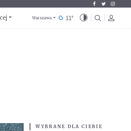
11
°
cej
Warszawa
WYBRANE DLA CIEBIE