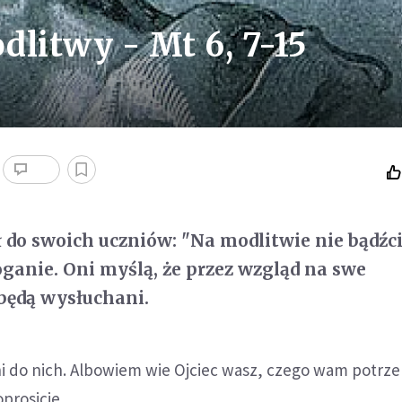
dlitwy - Mt 6, 7-15
ł do swoich uczniów: "Na modlitwie nie bądźc
oganie. Oni myślą, że przez wzgląd na swe
ędą wysłuchani.
i do nich. Albowiem wie Ojciec wasz, czego wam potrze
prosicie.