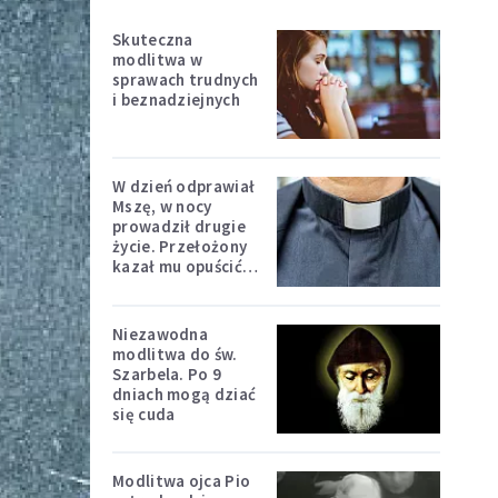
Skuteczna
modlitwa w
sprawach trudnych
i beznadziejnych
W dzień odprawiał
Mszę, w nocy
prowadził drugie
życie. Przełożony
kazał mu opuścić
zakon
Niezawodna
modlitwa do św.
Szarbela. Po 9
dniach mogą dziać
się cuda
Modlitwa ojca Pio