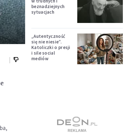
w trudnych i
beznadziejnych
sytuacjach
„Autentyczność
się nie niesie”.
Katoliczki o presji
i sile social
mediów
ie
ba,