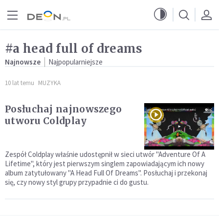
Przejdź do menu głównego
Przejdź do treści
#a head full of dreams
Najnowsze
Najpopularniejsze
10 lat temu
MUZYKA
Posłuchaj najnowszego
utworu Coldplay
Zespół Coldplay właśnie udostępnił w sieci utwór "Adventure Of A
Lifetime", który jest pierwszym singlem zapowiadającym ich nowy
album zatytułowany "A Head Full Of Dreams". Posłuchaj i przekonaj
się, czy nowy styl grupy przypadnie ci do gustu.