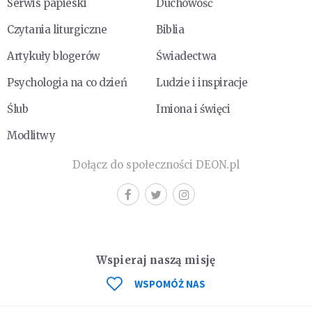
Serwis papieski
Duchowość
Czytania liturgiczne
Biblia
Artykuły blogerów
Świadectwa
Psychologia na co dzień
Ludzie i inspiracje
Ślub
Imiona i święci
Modlitwy
Dołącz do społeczności DEON.pl
Wspieraj naszą misję
WSPOMÓŻ NAS