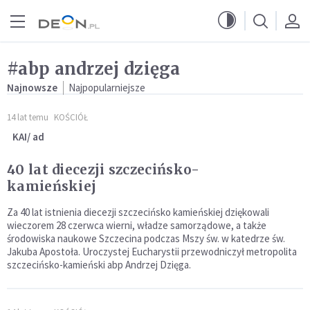
Przejdź do menu głównego
Przejdź do treści
#abp andrzej dzięga
Najnowsze
Najpopularniejsze
14 lat temu
KOŚCIÓŁ
KAI/ ad
40 lat diecezji szczecińsko-
kamieńskiej
Za 40 lat istnienia diecezji szczecińsko kamieńskiej dziękowali
wieczorem 28 czerwca wierni, władze samorządowe, a także
środowiska naukowe Szczecina podczas Mszy św. w katedrze św.
Jakuba Apostoła. Uroczystej Eucharystii przewodniczył metropolita
szczecińsko-kamieński abp Andrzej Dzięga.