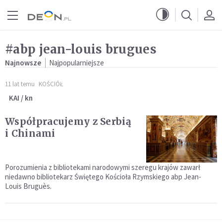
Przejdź do menu głównego
Przejdź do treści
#abp jean-louis brugues
Najnowsze
Najpopularniejsze
11 lat temu
KOŚCIÓŁ
KAI / kn
Współpracujemy z Serbią
i Chinami
Porozumienia z bibliotekami narodowymi szeregu krajów zawarł
niedawno bibliotekarz Świętego Kościoła Rzymskiego abp Jean-
Louis Bruguès.