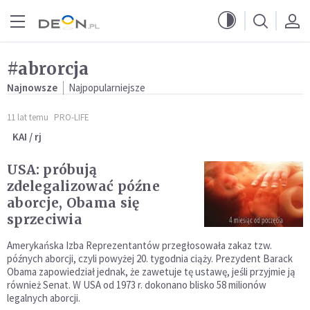
Przejdź do menu głównego
Przejdź do treści
#abrorcja
Najnowsze
Najpopularniejsze
11 lat temu
PRO-LIFE
KAI / rj
USA: próbują
zdelegalizować późne
aborcje, Obama się
sprzeciwia
Amerykańska Izba Reprezentantów przegłosowała zakaz tzw.
późnych aborcji, czyli powyżej 20. tygodnia ciąży. Prezydent Barack
Obama zapowiedział jednak, że zawetuje tę ustawę, jeśli przyjmie ją
również Senat. W USA od 1973 r. dokonano blisko 58 milionów
legalnych aborcji.