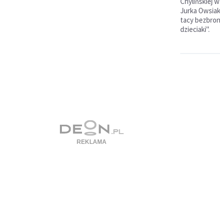
Chylińskiej w
Jurka Owsiak
tacy bezbronn
dzieciaki".