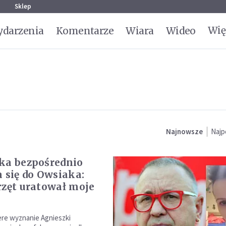
g
Sklep
Wię
darzenia
Komentarze
Wiara
Wideo
Najnowsze
Najp
ka bezpośrednio
a się do Owsiaka:
rzęt uratował moje
re wyznanie Agnieszki