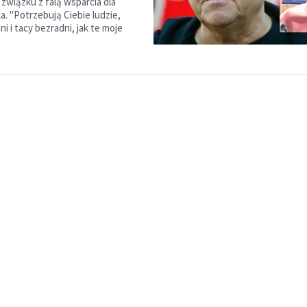
 związku z falą wsparcia dla
a. "Potrzebują Ciebie ludzie,
i i tacy bezradni, jak te moje