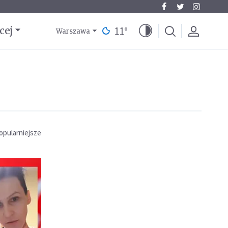
11
°
cej
Warszawa
opularniejsze