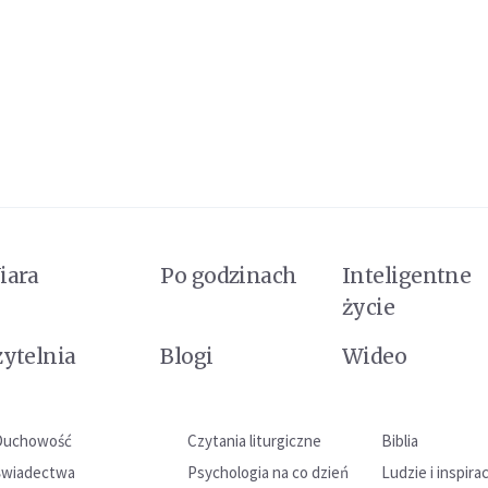
iara
Po godzinach
Inteligentne
życie
zytelnia
Blogi
Wideo
Duchowość
Czytania liturgiczne
Biblia
Świadectwa
Psychologia na co dzień
Ludzie i inspira