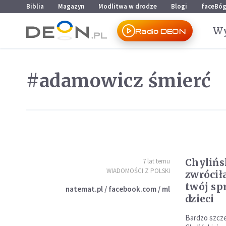
Przejdź do menu głównego
Przejdź do treści
Biblia
Magazyn
Modlitwa w drodze
Blogi
faceBó
Wy
Radio DEON
#adamowicz śmierć
Chylińs
7 lat temu
WIADOMOŚCI Z POLSKI
zwrócił
twój sp
natemat.pl / facebook.com / ml
dzieci
Bardzo szcze