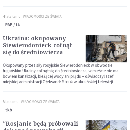
4 lata temu
WIADOMOŚCI ZE ŚWIATA
PAP / tk
Ukraina: okupowany
Siewierodonieck cofnął
się do średniowiecza
Okupowany przez siły rosyjskie Siewierodonieck w obwodzie
ługańskim Ukrainy cofnął się do średniowiecza, w mieście nie ma
bowiem kanalizacji, bieżącej wody ani prądu – oświadczył szef
miejskiej administracji Ołeksandr Striuk w ukraińskiej telewizji.
5 lat temu
WIADOMOŚCI ZE ŚWIATA
tkb
"Rosjanie będą próbowali