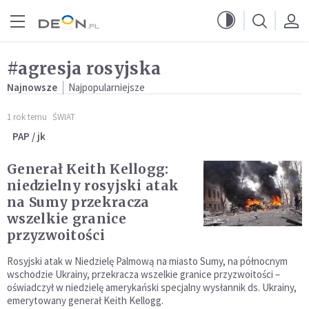
Przejdź do menu głównego
Przejdź do treści
#agresja rosyjska
Najnowsze
Najpopularniejsze
1 rok temu
ŚWIAT
PAP / jk
Generał Keith Kellogg:
niedzielny rosyjski atak
na Sumy przekracza
wszelkie granice
przyzwoitości
Rosyjski atak w Niedzielę Palmową na miasto Sumy, na północnym
wschodzie Ukrainy, przekracza wszelkie granice przyzwoitości –
oświadczył w niedzielę amerykański specjalny wysłannik ds. Ukrainy,
emerytowany generał Keith Kellogg.