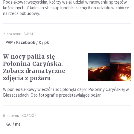
Podziękował wszystkim, którzy wzięli udział w ratowaniu sprzętów
kościelnych. Z kolei arcybiskup lubelski zachęcił do udziału w zbiórce
na rzecz odbudowy.
2 lata temu
ŚWIAT
PAP / Facebook / X / pk
W nocy paliła się
Połonina Caryńska.
Zobacz dramatyczne
zdjęcia z pożaru
W poniedziałkowy wieczór i noc płonęła część Połoniny Caryńskiej w
Bieszczadach. Oto fotografie przedstawiające pożar.
6 lat temu
KOŚCIÓŁ
KAI / ms