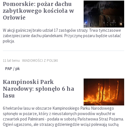
Pomorskie: pożar dachu
zabytkowego kościoła w
Orłowie
W akcji gaśniczej brało udział 17 zastępów straży. Trwa tymczasowe
zabezpieczanie dachu plandekami. Przyczynę pożaru będzie ustalać
policja.
11 lat temu
WIADOMOŚCI Z POLSKI
PAP / pk
Kampinoski Park
Narodowy: spłonęło 6 ha
lasu
6 hektarów lasu w obszarze Kampinoskiego Parku Narodowego
spłonęło w pożarze, który z nieustalonych powodów wybuchł w
czwartek pod Palmirami - podała w sobotę Państwowa Straż Pożarna.
Ogień ugaszono, ale strażacy gdzieniegdzie wciąż polewają suchą