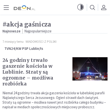
Przejdź do menu głównego
Przejdź do treści
#akcja gaśnicza
Najnowsze
Najpopularniejsze
7 miesięcy temu
WIADOMOŚCI Z POLSKI
TVN24/KW PSP Lublin/łs
24 godziny trwało
gaszenie kościoła w
Lublinie. Straty są
ogromne – możliwa
rozbiórka
Niemal 24 godziny trwała akcja gaszenia kościoła w lubelskiej parafii
Najświętszego Serca Jezusowego. Ogień strawił dach świątyni.
Straty są ogromne – możliwa nawet jest rozbiórka całego budynku –
napisał w mediach społecznościowych miejscowy proboszcz.