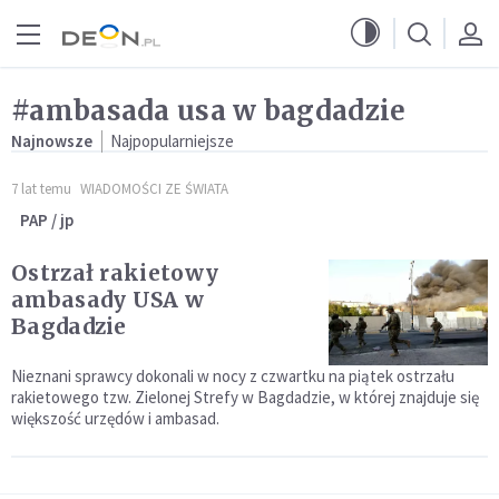
Przejdź do menu głównego
Przejdź do treści
#ambasada usa w bagdadzie
Najnowsze
Najpopularniejsze
7 lat temu
WIADOMOŚCI ZE ŚWIATA
PAP / jp
Ostrzał rakietowy
ambasady USA w
Bagdadzie
Nieznani sprawcy dokonali w nocy z czwartku na piątek ostrzału
rakietowego tzw. Zielonej Strefy w Bagdadzie, w której znajduje się
większość urzędów i ambasad.