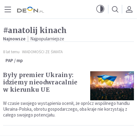
Przejdź do menu głównego
Przejdź do treści
#anatolij kinach
Najnowsze
Najpopularniejsze
8 lat temu
WIADOMOŚCI ZE ŚWIATA
PAP / mp
Były premier Ukrainy:
idziemy nieodwracalnie
w kierunku UE
W czasie swojego wystąpienia ocenił, że oprócz wspólnego handlu
Ukraina-Polska, obrotu gospodarczego, oba kraje nie korzystają z
całego swojego potencjału.