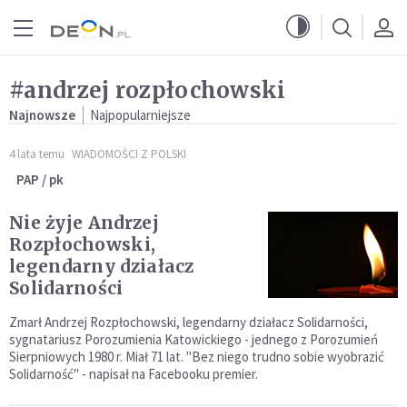
Przejdź do menu głównego
Przejdź do treści
#andrzej rozpłochowski
Najnowsze
Najpopularniejsze
4 lata temu
WIADOMOŚCI Z POLSKI
PAP / pk
Nie żyje Andrzej
Rozpłochowski,
legendarny działacz
Solidarności
Zmarł Andrzej Rozpłochowski, legendarny działacz Solidarności,
sygnatariusz Porozumienia Katowickiego - jednego z Porozumień
Sierpniowych 1980 r. Miał 71 lat. "Bez niego trudno sobie wyobrazić
Solidarność" - napisał na Facebooku premier.