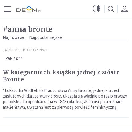
Przejdź do menu głównego
Przejdź do treści
#anna bronte
Najnowsze
Najpopularniejsze
14 lat temu
PO GODZINACH
PAP / drr
W księgarniach książka jednej z sióstr
Bronte
"Lokatorka Wildfell Hall" autorstwa Anny Bronte, jednej z trzech
zasłużonych dla literatury sióstr, ukazała się właśnie po raz pierwszy
po polsku. Ta opublikowana w 1848 roku książka opisująca rozpad
małżeństwa, uważana jest za pierwszą powieść feministyczną.