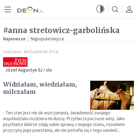
Przejdź do menu głównego
Przejdź do treści
#anna stretowicz-garbolińska
Najnowsze
Najpopularniejsze
14 lat temu
INTELIGENTNE ŻYCIE
Józef Augustyn SJ / slo
Widziałam, wiedziałam,
milczałam
- Ten stan jest nie do wytrzymania, świadomość swojego
współudziału rozdziera mi duszę. Przytłacza poczucie winy. Jako
psychiatra dobrze zdaję sobie sprawę z mojego stanu, rozumiem
przyczyny jego powstania, ale nie potrafię się z tego uwolnić...