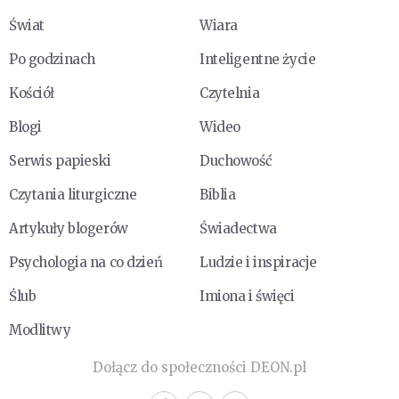
Świat
Wiara
Po godzinach
Inteligentne życie
Kościół
Czytelnia
Blogi
Wideo
Serwis papieski
Duchowość
Czytania liturgiczne
Biblia
Artykuły blogerów
Świadectwa
Psychologia na co dzień
Ludzie i inspiracje
Ślub
Imiona i święci
Modlitwy
Dołącz do społeczności DEON.pl