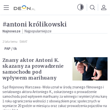
Przejdź do menu głównego
Przejdź do treści
#antoni królikowski
Najnowsze
Najpopularniejsze
2 lata temu
ŚWIAT
PAP / tk
Znany aktor Antoni K.
skazany za prowadzenie
samochodu pod
wpływem marihuany
Sąd Rejonowy Warszawa -Wola uznał w środę znanego filmowego i
serialowego aktora Antoniego K., oskarżonego o prowadzenie
samochodu pod wpływem marihuany za winnego i wymierzył mu karę
1 roku ograniczenia wolności z obowiązkiem prac społecznych w
wymiarze 20 godzin w miesiącu oraz zakaz prowadzenia pojazdów na