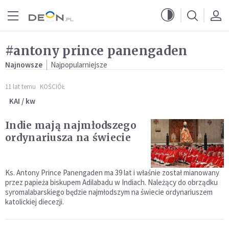
Przejdź do menu głównego
Przejdź do treści
#antony prince panengaden
Najnowsze
Najpopularniejsze
11 lat temu
KOŚCIÓŁ
KAI / kw
Indie mają najmłodszego
ordynariusza na świecie
Ks. Antony Prince Panengaden ma 39 lat i właśnie został mianowany
przez papieża biskupem Adilabadu w Indiach. Należący do obrządku
syromalabarskiego będzie najmłodszym na świecie ordynariuszem
katolickiej diecezji.