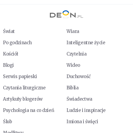
Świat
Wiara
Po godzinach
Inteligentne życie
Kościół
Czytelnia
Blogi
Wideo
Serwis papieski
Duchowość
Czytania liturgiczne
Biblia
Artykuły blogerów
Świadectwa
Psychologia na co dzień
Ludzie i inspiracje
Ślub
Imiona i święci
Modlitwy