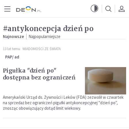
Przejdź do menu głównego
Przejdź do treści
#antykoncepcja dzień po
Najnowsze
Najpopularniejsze
13 lat temu
WIADOMOŚCI ZE ŚWIATA
PAP/ ad
Pigułka "dzień po"
dostępna bez ograniczeń
Amerykański Urząd ds. Żywności i Leków (FDA) zezwolił w czwartek
na sprzedaż bez ograniczeń pigułki antykoncepcyjnej "dzień po",
znosząc obowiązujący dotąd limit wiekowy.