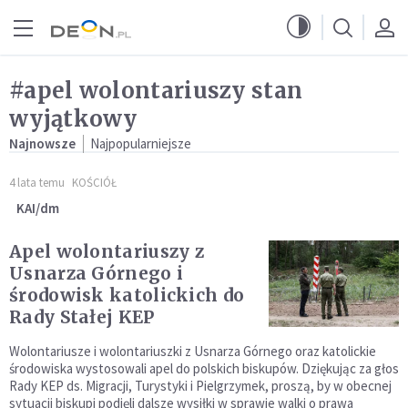
Przejdź do menu głównego
Przejdź do treści
#apel wolontariuszy stan
wyjątkowy
Najnowsze
Najpopularniejsze
4 lata temu
KOŚCIÓŁ
KAI/dm
Apel wolontariuszy z
Usnarza Górnego i
środowisk katolickich do
Rady Stałej KEP
Wolontariusze i wolontariuszki z Usnarza Górnego oraz katolickie
środowiska wystosowali apel do polskich biskupów. Dziękując za głos
Rady KEP ds. Migracji, Turystyki i Pielgrzymek, proszą, by w obecnej
sytuacji biskupi podjęli dalsze wysiłki w sprawie walki o prawa