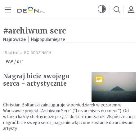
Przejdź do menu głównego
Przejdź do treści
#archiwum serc
Najnowsze
Najpopularniejsze
15 lat temu
PO GODZINACH
PAP / drr
Nagraj bicie swojego
serca - artystycznie
Christian Boltanski zainauguruje w poniedziałek wieczorem w
Warszawie projekt "Archiwum Serc" ("Les archives du coeur"). Od
wtorku każdy chętny może przyjść do Centrum Sztuki Współczesnej i
nagrać bicie swego serca; nagranie włączone zostanie do archiwum
artysty.