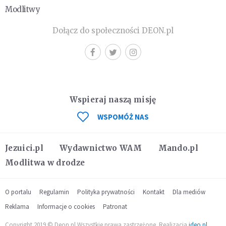
Modlitwy
Dołącz do społeczności DEON.pl
Wspieraj naszą misję
WSPOMÓŻ NAS
Jezuici.pl
Wydawnictwo WAM
Mando.pl
Modlitwa w drodze
O portalu
Regulamin
Polityka prywatności
Kontakt
Dla mediów
Reklama
Informacje o cookies
Patronat
Copyright 2019 © Deon.pl Wszystkie prawa zastrzeżone. Realizacja
ideo.pl