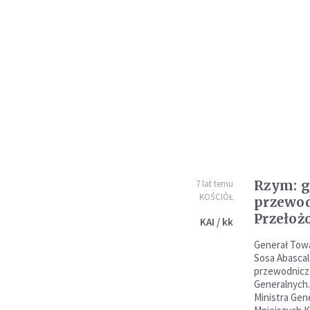
Rzym: g
7 lat temu
KOŚCIÓŁ
przewo
Przełoż
KAI / kk
Generał Tow
Sosa Abasca
przewodnicz
Generalnych.
Ministra Gen