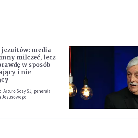
 jezuitów: media
inny milczeć, lecz
prawdę w sposób
jący i nie
ący
o. Arturo Sosy SJ, generała
a Jezusowego.