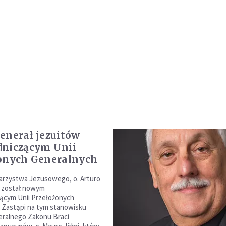
enerał jezuitów
dniczącym Unii
onych Generalnych
arzystwa Jezusowego, o. Arturo
l został nowym
ącym Unii Przełożonych
 Zastąpi na tym stanowisku
eralnego Zakonu Braci