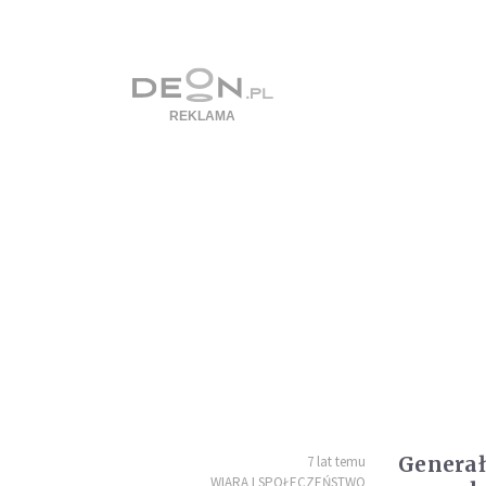
Generał
7 lat temu
WIARA I SPOŁECZEŃSTWO