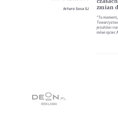
czasach
zmian d
Arturo Sosa SJ
"To moment, 
Towarzystwo
jezuitów i na
mówi ojciec 