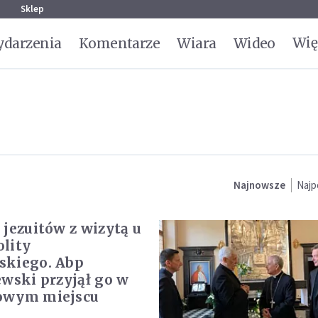
g
Sklep
Wię
darzenia
Komentarze
Wiara
Wideo
Najnowsze
Najp
 jezuitów z wizytą u
lity
skiego. Abp
ewski przyjął go w
owym miejscu