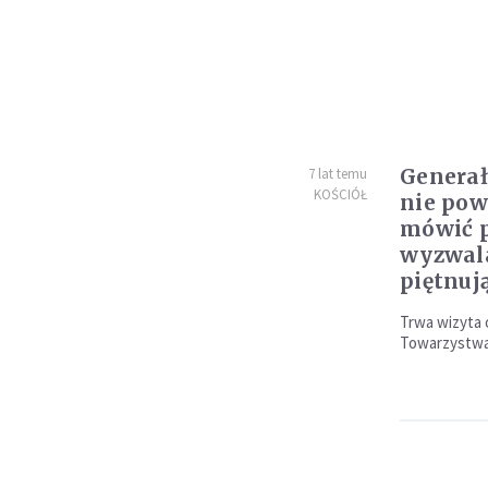
Generał
7 lat temu
KOŚCIÓŁ
nie pow
mówić 
wyzwala
piętnuj
Trwa wizyta 
Towarzystw