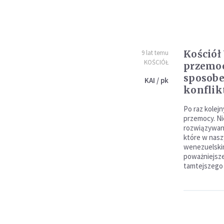
Kościół
9 lat temu
KOŚCIÓŁ
przemoc
sposob
KAI / pk
konfli
Po raz kolej
przemocy. N
rozwiązywani
które w nas
wenezuelskim 
poważniejsze
tamtejszego 