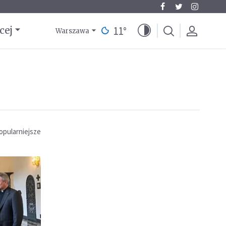
11
°
cej
Warszawa
opularniejsze