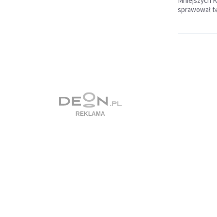
Mniejszych K
sprawował tę