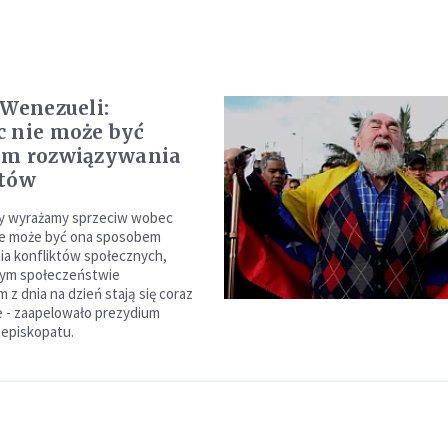
 Wenezueli:
 nie może być
em rozwiązywania
któw
ny wyrażamy sprzeciw wobec
ie może być ona sposobem
a konfliktów społecznych,
zym społeczeństwie
z dnia na dzień stają się coraz
 - zaapelowało prezydium
episkopatu.