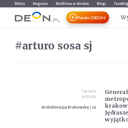
Przejdź do menu głównego
Przejdź do treści
Biblia
Magazyn
Modlitwa w drodze
Blogi
faceBó
Wy
Radio DEON
#arturo sosa sj
Generał
7 lat temu
KOŚCIÓŁ
metropo
krakow
Archidiecezja Krakowska / sz
Jędrasz
wyjątk