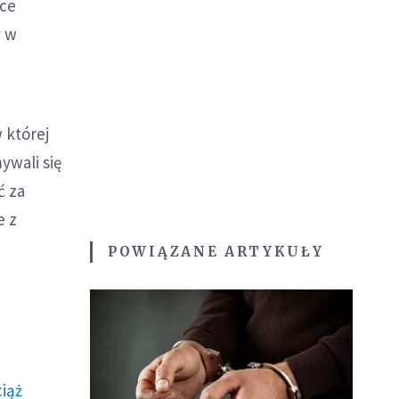
sce
y w
 której
ywali się
ć za
e z
POWIĄZANE ARTYKUŁY
ciąż