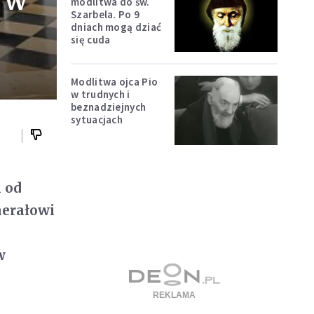
o w
modlitwa do św.
Szarbela. Po 9
dniach mogą dziać
się cuda
Modlitwa ojca Pio
w trudnych i
beznadziejnych
sytuacjach
 od
nerałowi
w