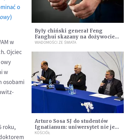
ominać o
howy
)
Były chiński generał Feng
Fanghui skazany na dożywocie
 WAM w
za korupcję
WIADOMOŚCI ZE ŚWIATA
h. Ojciec
 Nowy
mi w
em osobami
hwitz-
Arturo Sosa SJ do studentów
6 roku,
Ignatianum: uniwersytet nie jest
tylko miejscem przekazywania
KOŚCIÓŁ
t doktorem
wiedzy