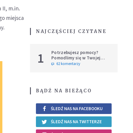
II, m.in.
go miejsca
y.
NAJCZĘŚCIEJ CZYTANE
Potrzebujesz pomocy?
1
Pomodlimy się w Twojej
intencji
62 komentarzy
BĄDŹ NA BIEŻĄCO
ŚLEDŹ NAS NA FACEBOOKU
ŚLEDŹ NAS NA TWITTERZE