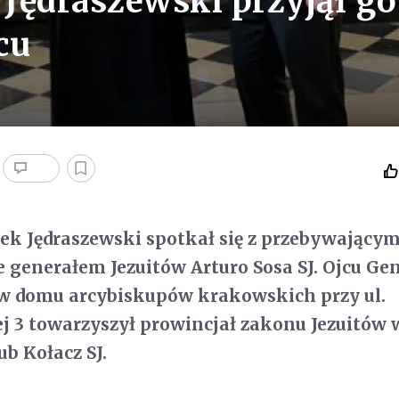
Jędraszewski przyjął g
cu
k Jędraszewski spotkał się z przebywającym
e generałem Jezuitów Arturo Sosa SJ. Ojcu Ge
 w domu arcybiskupów krakowskich przy ul.
j 3 towarzyszył prowincjał zakonu Jezuitów 
ub Kołacz SJ.