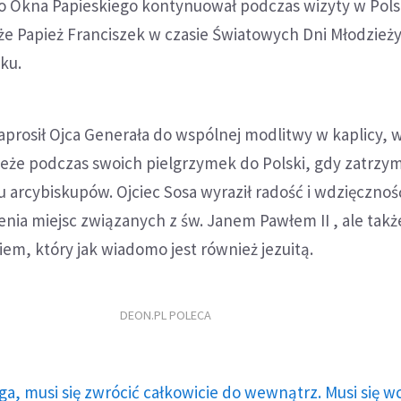
 Okna Papieskiego kontynuował podczas wizyty w Pol
że Papież Franciszek w czasie Światowych Dni Młodzież
ku.
prosił Ojca Generała do wspólnej modlitwy w kaplicy, w
apieże podczas swoich pielgrzymek do Polski, gdy zatrzym
arcybiskupów. Ojciec Sosa wyraził radość i wdzięcznoś
ia miejsc związanych z św. Janem Pawłem II , ale takż
em, który jak wiadomo jest również jezuitą.
DEON.PL POLECA
ga, musi się zwrócić całkowicie do wewnątrz. Musi się w