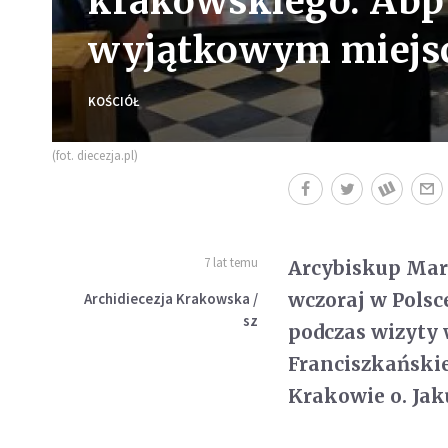
krakowskiego. Abp 
wyjątkowym miejs
KOŚCIÓŁ
(fot. diecezja.pl)
7 lat temu
Arcybiskup Mare
wczoraj w Polsc
Archidiecezja Krakowska /
sz
podczas wizyty
Franciszkańskie
Krakowie o. Jak