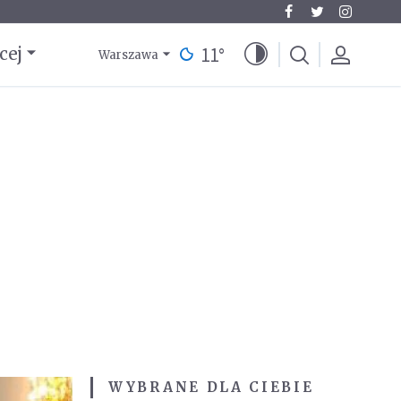
11
°
cej
Warszawa
WYBRANE DLA CIEBIE