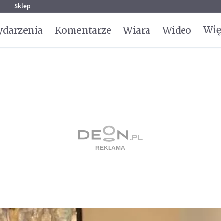
g
Sklep
Wię
darzenia
Komentarze
Wiara
Wideo