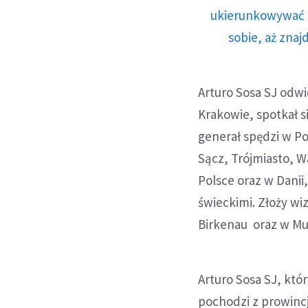
ukierunkowywać n
sobie, aż znaj
Arturo Sosa SJ odw
Krakowie, spotkał si
generał spędzi w P
Sącz, Trójmiasto, W
Polsce oraz w Danii
świeckimi. Złoży w
Birkenau oraz w M
Arturo Sosa SJ, któ
pochodzi z prowincj