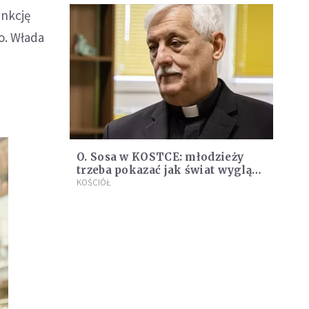
unkcję
o. Włada
O. Sosa w KOSTCE: młodzieży
trzeba pokazać jak świat wygląda
naprawdę, by krzyk i płacz świata
KOŚCIÓŁ
był w tym środowisku słyszalny