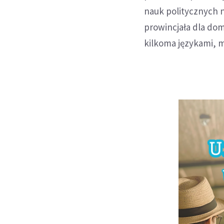
nauk politycznych n
prowincjała dla do
kilkoma językami, m