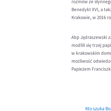
rozmów ze słynnego
Benedykt XVI, a tak
Krakowie, w 2016 ro
Abp Jędraszewski za
modlili się trzej p
w krakowskim domu 
możliwość odwiedzen
Papieżem Franciszki
Kto szuka Bo