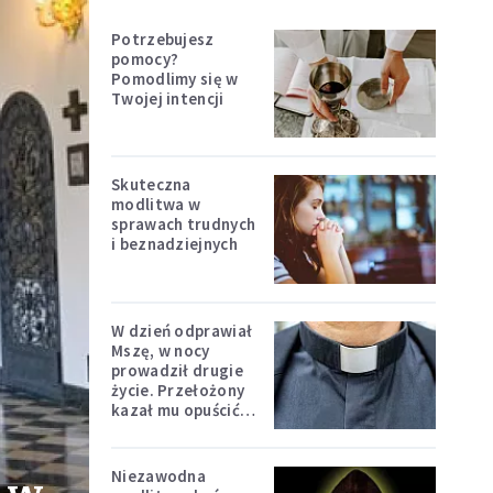
Potrzebujesz
pomocy?
Pomodlimy się w
Twojej intencji
Skuteczna
modlitwa w
sprawach trudnych
i beznadziejnych
W dzień odprawiał
Mszę, w nocy
prowadził drugie
życie. Przełożony
kazał mu opuścić
zakon
Niezawodna