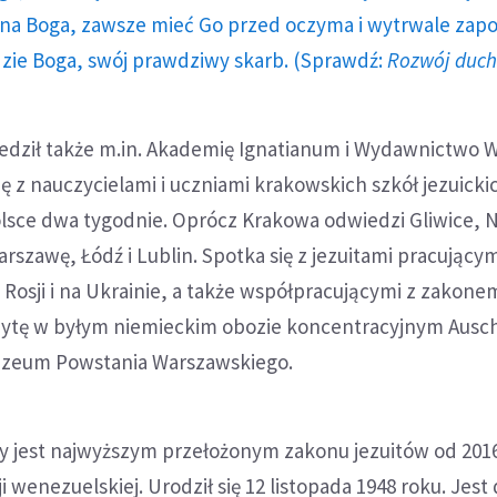
a Boga, zawsze mieć Go przed oczyma i wytrwale zap
dzie Boga, swój prawdziwy skarb. (Sprawdź:
Rozwój duc
iedził także m.in. Akademię Ignatianum i Wydawnictwo
ę z nauczycielami i uczniami krakowskich szkół jezuickic
olsce dwa tygodnie. Oprócz Krakowa odwiedzi Gliwice,
arszawę, Łódź i Lublin. Spotka się z jezuitami pracujący
, Rosji i na Ukrainie, a także współpracującymi z zakon
izytę w byłym niemieckim obozie koncentracyjnym Ausc
uzeum Powstania Warszawskiego.
ry jest najwyższym przełożonym zakonu jezuitów od 201
i wenezuelskiej. Urodził się 12 listopada 1948 roku. Jes