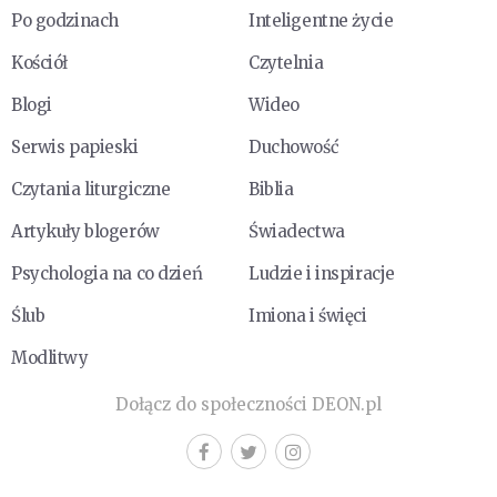
Po godzinach
Inteligentne życie
Kościół
Czytelnia
Blogi
Wideo
Serwis papieski
Duchowość
Czytania liturgiczne
Biblia
Artykuły blogerów
Świadectwa
Psychologia na co dzień
Ludzie i inspiracje
Ślub
Imiona i święci
Modlitwy
Dołącz do społeczności DEON.pl