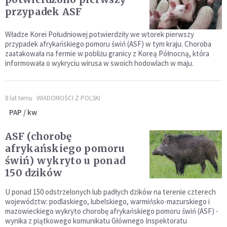
przypadek ASF
Władze Korei Południowej potwierdziły we wtorek pierwszy
przypadek afrykańskiego pomoru świń (ASF) w tym kraju. Choroba
zaatakowała na fermie w pobliżu granicy z Koreą Północną, która
informowała o wykryciu wirusa w swoich hodowlach w maju.
8 lat temu
WIADOMOŚCI Z POLSKI
PAP / kw
ASF (chorobę
afrykańskiego pomoru
świń) wykryto u ponad
150 dzików
U ponad 150 odstrzelonych lub padłych dzików na terenie czterech
województw: podlaskiego, lubelskiego, warmińsko-mazurskiego i
mazowieckiego wykryto chorobę afrykańskiego pomoru świń (ASF) -
wynika z piątkowego komunikatu Głównego Inspektoratu