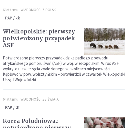
6 lat temu
WIADOMOŚCI Z POLSKI
PAP / kk
Wielkopolskie: pierwszy
potwierdzony przypadek
ASF
Potwierdzono pierwszy przypadek dzika padłego z powodu
afrykańskiego pomoru świń (ASF) w woj. wielkopolskim. Wirus ASF
wykryto u zwierzęcia znalezionego w okolicach miejscowości
Kębłowo w pow. wolsztyńskim – potwierdził w czwartek Wielkopolski
Urząd Wojewódzki
6 lat temu
WIADOMOŚCI ZE ŚWIATA
PAP / df
Korea Południowa.:
potwierdzono pierwszy