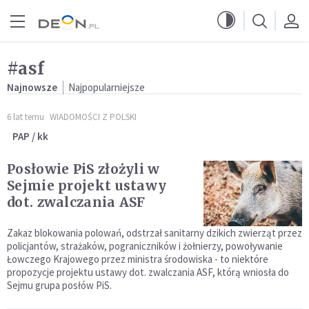
Przejdź do menu głównego
Przejdź do treści
#asf
Najnowsze
Najpopularniejsze
6 lat temu
WIADOMOŚCI Z POLSKI
PAP / kk
Posłowie PiS złożyli w
Sejmie projekt ustawy
dot. zwalczania ASF
Zakaz blokowania polowań, odstrzał sanitarny dzikich zwierząt przez
policjantów, strażaków, pograniczników i żołnierzy, powoływanie
Łowczego Krajowego przez ministra środowiska - to niektóre
propozycje projektu ustawy dot. zwalczania ASF, którą wniosła do
Sejmu grupa posłów PiS.