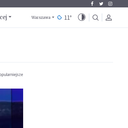
11
°
cej
Warszawa
opularniejsze