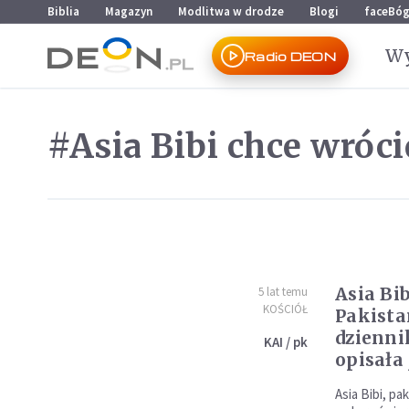
Przejdź do menu głównego
Przejdź do treści
Biblia
Magazyn
Modlitwa w drodze
Blogi
faceBó
Wy
Radio DEON
#Asia Bibi chce wróci
Asia Bi
5 lat temu
KOŚCIÓŁ
Pakistan
dzienni
KAI / pk
opisała 
Asia Bibi, pa