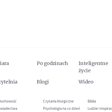
iara
Po godzinach
Inteligentne
życie
zytelnia
Blogi
Wideo
Duchowość
Czytania liturgiczne
Biblia
Świadectwa
Psychologia na co dzień
Ludzie i inspira