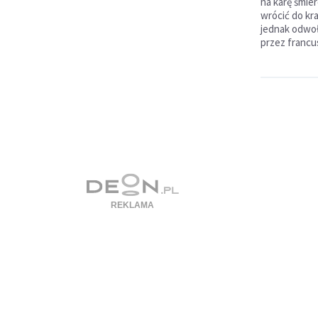
na karę śmie
wrócić do kra
jednak odwoł
przez francu