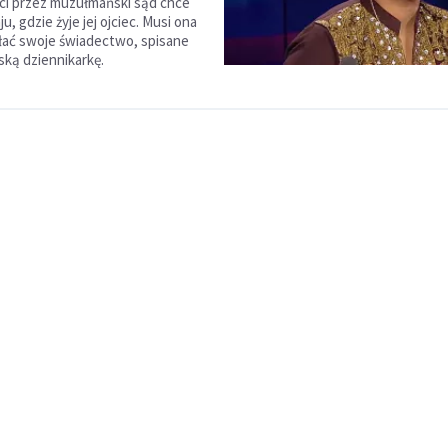
rci przez muzułmański sąd chce
ju, gdzie żyje jej ojciec. Musi ona
ać swoje świadectwo, spisane
ską dziennikarkę.