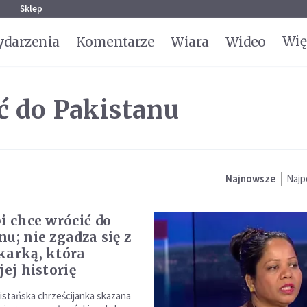
g
Sklep
Wię
darzenia
Komentarze
Wiara
Wideo
ć do Pakistanu
Najnowsze
Najp
bi chce wrócić do
u; nie zgadza się z
karką, która
jej historię
kistańska chrześcijanka skazana