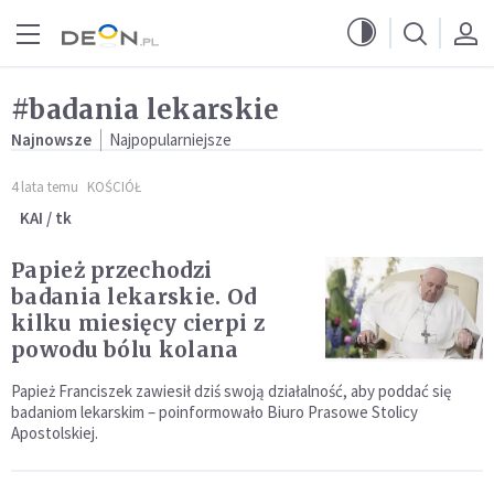
Przejdź do menu głównego
Przejdź do treści
#badania lekarskie
Najnowsze
Najpopularniejsze
4 lata temu
KOŚCIÓŁ
KAI / tk
Papież przechodzi
badania lekarskie. Od
kilku miesięcy cierpi z
powodu bólu kolana
Papież Franciszek zawiesił dziś swoją działalność, aby poddać się
badaniom lekarskim – poinformowało Biuro Prasowe Stolicy
Apostolskiej.