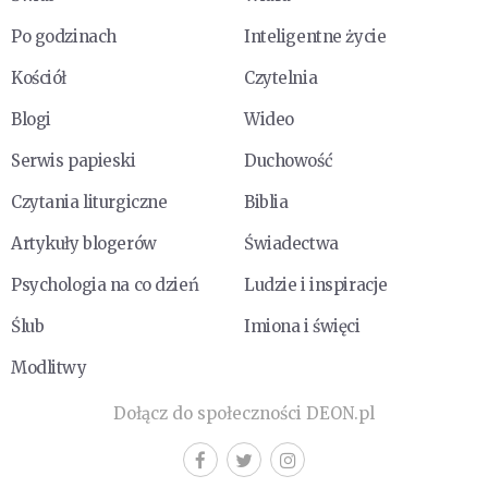
Po godzinach
Inteligentne życie
Kościół
Czytelnia
Blogi
Wideo
Serwis papieski
Duchowość
Czytania liturgiczne
Biblia
Artykuły blogerów
Świadectwa
Psychologia na co dzień
Ludzie i inspiracje
Ślub
Imiona i święci
Modlitwy
Dołącz do społeczności DEON.pl