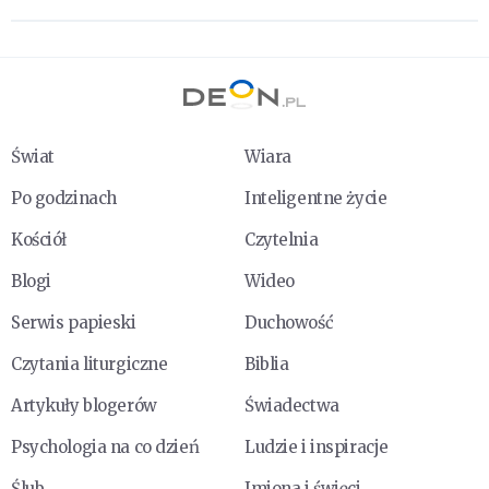
Świat
Wiara
Po godzinach
Inteligentne życie
Kościół
Czytelnia
Blogi
Wideo
Serwis papieski
Duchowość
Czytania liturgiczne
Biblia
Artykuły blogerów
Świadectwa
Psychologia na co dzień
Ludzie i inspiracje
Ślub
Imiona i święci