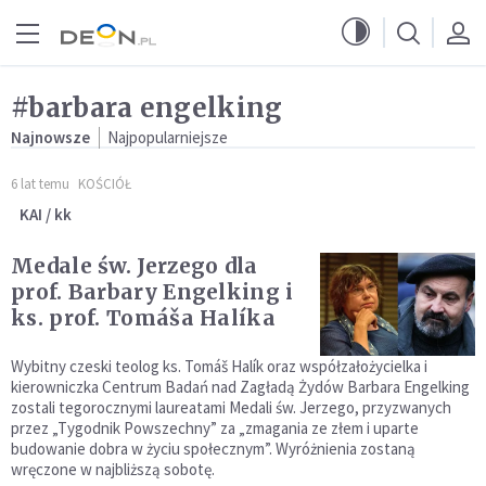
Przejdź do menu głównego
Przejdź do treści
#barbara engelking
Najnowsze
Najpopularniejsze
6 lat temu
KOŚCIÓŁ
KAI / kk
Medale św. Jerzego dla
prof. Barbary Engelking i
ks. prof. Tomáša Halíka
Wybitny czeski teolog ks. Tomáš Halík oraz współzałożycielka i
kierowniczka Centrum Badań nad Zagładą Żydów Barbara Engelking
zostali tegorocznymi laureatami Medali św. Jerzego, przyzwanych
przez „Tygodnik Powszechny” za „zmagania ze złem i uparte
budowanie dobra w życiu społecznym”. Wyróżnienia zostaną
wręczone w najbliższą sobotę.