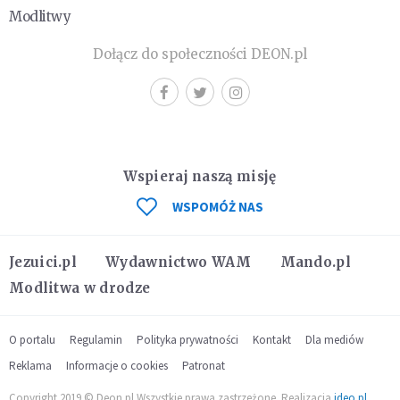
Modlitwy
Dołącz do społeczności DEON.pl
Wspieraj naszą misję
WSPOMÓŻ NAS
Jezuici.pl
Wydawnictwo WAM
Mando.pl
Modlitwa w drodze
O portalu
Regulamin
Polityka prywatności
Kontakt
Dla mediów
Reklama
Informacje o cookies
Patronat
Copyright 2019 © Deon.pl Wszystkie prawa zastrzeżone. Realizacja
ideo.pl