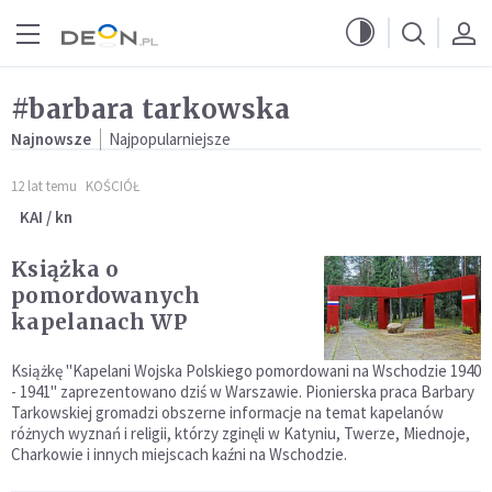
Przejdź do menu głównego
Przejdź do treści
#barbara tarkowska
Najnowsze
Najpopularniejsze
12 lat temu
KOŚCIÓŁ
KAI / kn
Książka o
pomordowanych
kapelanach WP
Książkę "Kapelani Wojska Polskiego pomordowani na Wschodzie 1940
- 1941" zaprezentowano dziś w Warszawie. Pionierska praca Barbary
Tarkowskiej gromadzi obszerne informacje na temat kapelanów
różnych wyznań i religii, którzy zginęli w Katyniu, Twerze, Miednoje,
Charkowie i innych miejscach kaźni na Wschodzie.