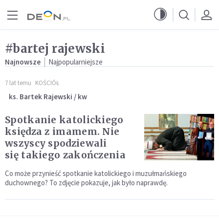
Przejdź do menu głównego
Przejdź do treści
#bartej rajewski
Najnowsze
Najpopularniejsze
7 lat temu
KOŚCIÓŁ
ks. Bartek Rajewski / kw
Spotkanie katolickiego
księdza z imamem. Nie
wszyscy spodziewali
się takiego zakończenia
Co może przynieść spotkanie katolickiego i muzułmańskiego
duchownego? To zdjęcie pokazuje, jak było naprawdę.