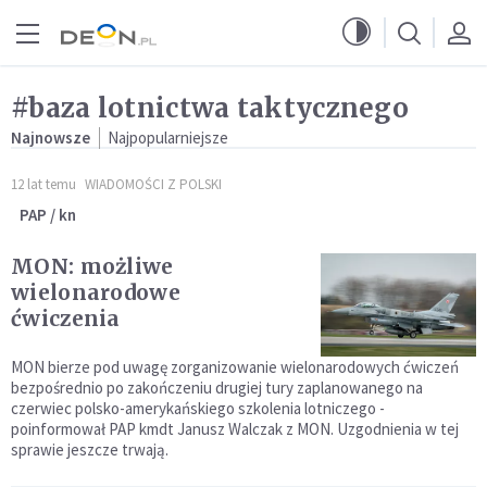
Przejdź do menu głównego
Przejdź do treści
#baza lotnictwa taktycznego
Najnowsze
Najpopularniejsze
12 lat temu
WIADOMOŚCI Z POLSKI
PAP / kn
MON: możliwe
wielonarodowe
ćwiczenia
MON bierze pod uwagę zorganizowanie wielonarodowych ćwiczeń
bezpośrednio po zakończeniu drugiej tury zaplanowanego na
czerwiec polsko-amerykańskiego szkolenia lotniczego -
poinformował PAP kmdt Janusz Walczak z MON. Uzgodnienia w tej
sprawie jeszcze trwają.