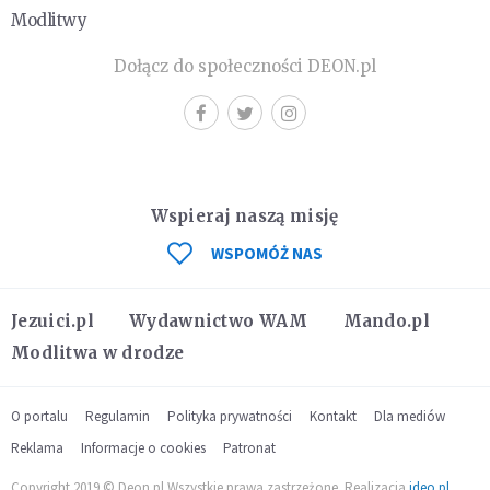
Modlitwy
Dołącz do społeczności DEON.pl
Wspieraj naszą misję
WSPOMÓŻ NAS
Jezuici.pl
Wydawnictwo WAM
Mando.pl
Modlitwa w drodze
O portalu
Regulamin
Polityka prywatności
Kontakt
Dla mediów
Reklama
Informacje o cookies
Patronat
Copyright 2019 © Deon.pl Wszystkie prawa zastrzeżone. Realizacja
ideo.pl