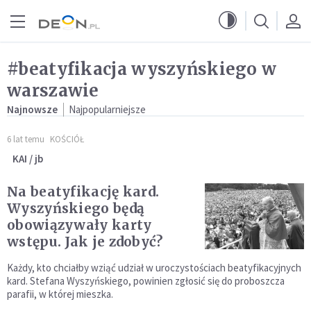
Przejdź do menu głównego
Przejdź do treści
#beatyfikacja wyszyńskiego w
warszawie
Najnowsze
Najpopularniejsze
6 lat temu
KOŚCIÓŁ
KAI / jb
Na beatyfikację kard.
Wyszyńskiego będą
obowiązywały karty
wstępu. Jak je zdobyć?
Każdy, kto chciałby wziąć udział w uroczystościach beatyfikacyjnych
kard. Stefana Wyszyńskiego, powinien zgłosić się do proboszcza
parafii, w której mieszka.