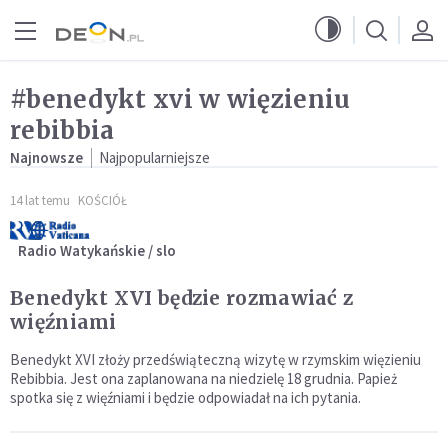
Przejdź do menu głównego
Przejdź do treści
#benedykt xvi w więzieniu
rebibbia
Najnowsze
Najpopularniejsze
14 lat temu
KOŚCIÓŁ
Radio Watykańskie / slo
Benedykt XVI będzie rozmawiać z
więźniami
Benedykt XVI złoży przedświąteczną wizytę w rzymskim więzieniu
Rebibbia. Jest ona zaplanowana na niedzielę 18 grudnia. Papież
spotka się z więźniami i będzie odpowiadał na ich pytania.