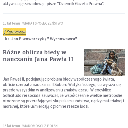
aktywizację zawodową - pisze "Dziennik Gazeta Prawna".
15 lat temu
WIARA I SPOŁECZEŃSTWO
ks. Jan Piwowarczyk / " Wychowawca"
Różne oblicza biedy w
nauczaniu Jana Pawła II
Jan Paweł II, podejmując problem biedy współczesnego świata,
obficie czerpał z nauczania II Soboru Watykańskiego, co wyraża się
przede wszystkim w analizowaniu znaków czasu. W encyklice
Sollicitudo rei socialis zauważał, że współcześnie wielkie metropolie
otoczone są przerażającymi skupiskami ubóstwa, nędzy materialnej i
moralnej, które uśmiercają ogromne rzesze ludzi.
15 lat temu
WIADOMOŚCI Z POLSKI