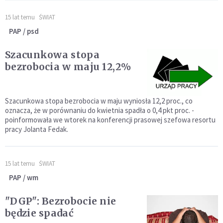
15 lat temu
ŚWIAT
PAP / psd
Szacunkowa stopa
bezrobocia w maju 12,2%
Szacunkowa stopa bezrobocia w maju wyniosła 12,2 proc., co
oznacza, że w porównaniu do kwietnia spadła o 0,4 pkt proc. -
poinformowała we wtorek na konferencji prasowej szefowa resortu
pracy Jolanta Fedak.
15 lat temu
ŚWIAT
PAP / wm
"DGP": Bezrobocie nie
będzie spadać