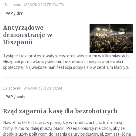
15 lat temu
WIADOMOŚCI ZE ŚWIATA
PAP / drr
Antyrządowe
demonstracje w
Hiszpanii
Tysiące ludzi protestowały we wtorek wieczorem w kilku miastach
Hiszpanii przeciwko wysokiemu bezrobociu i niesprawiedliwości
społecznej. Największe manifestacja odbyła się w centrum Madrytu.
15 lat temu
WIADOMOŚCI Z POLSKI
PAP / wab
Rząd zagarnia kasę dla bezrobotnych
Nawet na 600 lat starczy pieniędzy w funduszach, na które łożą
firmy. Mimo to dalej muszą płacić. Przedsiębiorcy nie chcą, aby te
środki służyły politykom do łatania dziury budżetowej, zamiast iść na