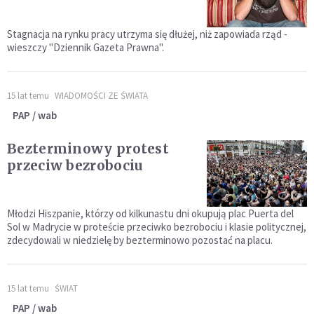
Stagnacja na rynku pracy utrzyma się dłużej, niż zapowiada rząd -
wieszczy "Dziennik Gazeta Prawna".
15 lat temu
WIADOMOŚCI ZE ŚWIATA
PAP / wab
Bezterminowy protest
przeciw bezrobociu
Młodzi Hiszpanie, którzy od kilkunastu dni okupują plac Puerta del
Sol w Madrycie w proteście przeciwko bezrobociu i klasie politycznej,
zdecydowali w niedzielę by bezterminowo pozostać na placu.
15 lat temu
ŚWIAT
PAP / wab