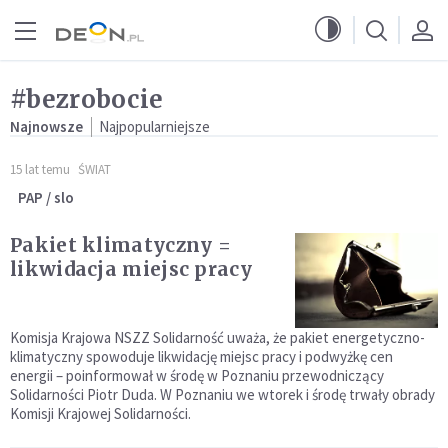
Przejdź do menu głównego
Przejdź do treści
#bezrobocie
Najnowsze
Najpopularniejsze
15 lat temu
ŚWIAT
PAP / slo
Pakiet klimatyczny =
likwidacja miejsc pracy
Komisja Krajowa NSZZ Solidarność uważa, że pakiet energetyczno-
klimatyczny spowoduje likwidację miejsc pracy i podwyżkę cen
energii – poinformował w środę w Poznaniu przewodniczący
Solidarności Piotr Duda. W Poznaniu we wtorek i środę trwały obrady
Komisji Krajowej Solidarności.