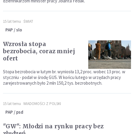
dziennikarzom minister pracy Jolanta Fedak.
15 lat temu
ŚWIAT
PAP / slo
Wzrosła stopa
bezrobocia, coraz mniej
ofert
Stopa bezrobocia w lutym br. wyniosła 13,2 proc. wobec 13 proc. w
styczniu - podał w środę GUS. W końcu lutego w urzędach pracy
zarejestrowanych było 2 mln 150,2 tys. bezrobotnych.
15 lat temu
WIADOMOŚCI Z POLSKI
PAP / psd
"GW": Młodzi na rynku pracy bez
złudzeń