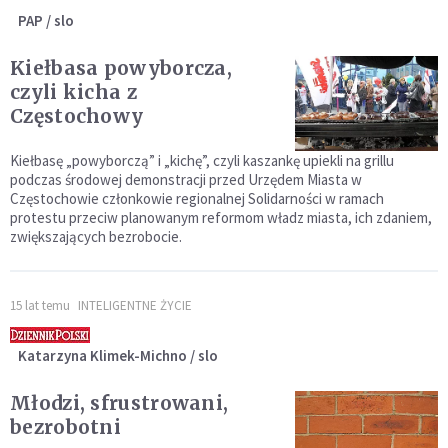
PAP / slo
Kiełbasa powyborcza,
czyli kicha z
Częstochowy
Kiełbasę „powyborczą” i „kichę”, czyli kaszankę upiekli na grillu
podczas środowej demonstracji przed Urzędem Miasta w
Częstochowie członkowie regionalnej Solidarności w ramach
protestu przeciw planowanym reformom władz miasta, ich zdaniem,
zwiększających bezrobocie.
15 lat temu
INTELIGENTNE ŻYCIE
Katarzyna Klimek-Michno / slo
Młodzi, sfrustrowani,
bezrobotni