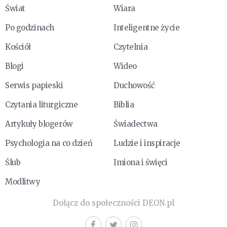
Świat
Wiara
Po godzinach
Inteligentne życie
Kościół
Czytelnia
Blogi
Wideo
Serwis papieski
Duchowość
Czytania liturgiczne
Biblia
Artykuły blogerów
Świadectwa
Psychologia na co dzień
Ludzie i inspiracje
Ślub
Imiona i święci
Modlitwy
Dołącz do społeczności DEON.pl