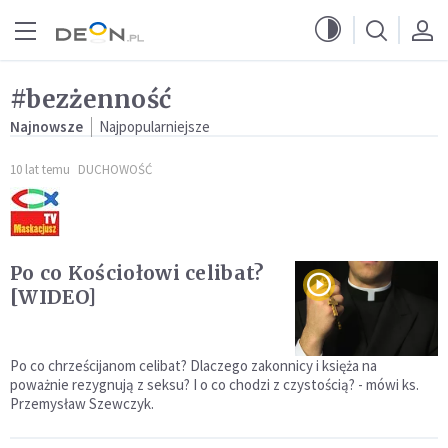
Przejdź do menu głównego
Przejdź do treści
#bezżenność
Najnowsze
Najpopularniejsze
10 lat temu
DUCHOWOŚĆ
Po co Kościołowi celibat?
[WIDEO]
Po co chrześcijanom celibat? Dlaczego zakonnicy i księża na
poważnie rezygnują z seksu? I o co chodzi z czystością? - mówi ks.
Przemysław Szewczyk.