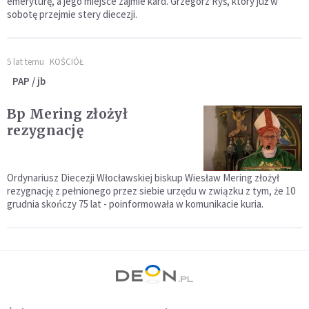
emeryturę, a jego miejsce zajmie kard. Grzegorz Ryś, który już w
sobotę przejmie stery diecezji.
5 lat temu
KOŚCIÓŁ
PAP / jb
Bp Mering złożył
rezygnację
Ordynariusz Diecezji Włocławskiej biskup Wiesław Mering złożył
rezygnację z pełnionego przez siebie urzędu w związku z tym, że 10
grudnia skończy 75 lat - poinformowała w komunikacie kuria.