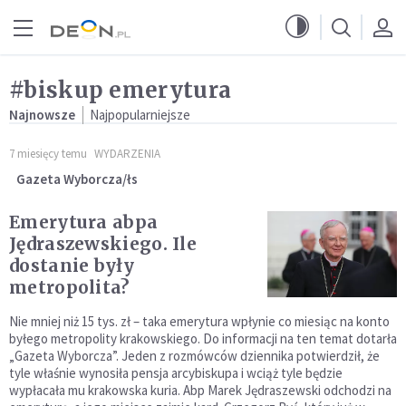
Przejdź do menu głównego
Przejdź do treści
#biskup emerytura
Najnowsze
Najpopularniejsze
7 miesięcy temu
WYDARZENIA
Gazeta Wyborcza/łs
Emerytura abpa
Jędraszewskiego. Ile
dostanie były
metropolita?
Nie mniej niż 15 tys. zł – taka emerytura wpłynie co miesiąc na konto
byłego metropolity krakowskiego. Do informacji na ten temat dotarła
„Gazeta Wyborcza”. Jeden z rozmówców dziennika potwierdził, że
tyle właśnie wynosiła pensja arcybiskupa i wciąż tyle będzie
wypłacała mu krakowska kuria. Abp Marek Jędraszewski odchodzi na