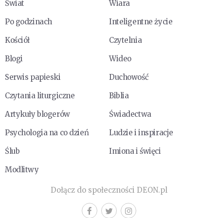
Świat
Wiara
Po godzinach
Inteligentne życie
Kościół
Czytelnia
Blogi
Wideo
Serwis papieski
Duchowość
Czytania liturgiczne
Biblia
Artykuły blogerów
Świadectwa
Psychologia na co dzień
Ludzie i inspiracje
Ślub
Imiona i święci
Modlitwy
Dołącz do społeczności DEON.pl