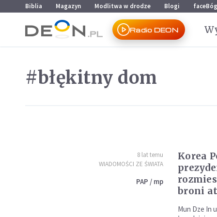
Przejdź do menu głównego
Przejdź do treści
Biblia
Magazyn
Modlitwa w drodze
Blogi
faceBó
Wy
Radio DEON
#błękitny dom
Korea P
8 lat temu
WIADOMOŚCI ZE ŚWIATA
prezyde
rozmies
PAP / mp
broni 
Mun Dze In u