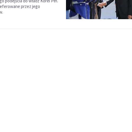
go podejścia do władz Korei Płn.
preferowane przez jego
w.