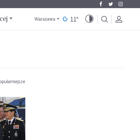
11
°
cej
Warszawa
opularniejsze