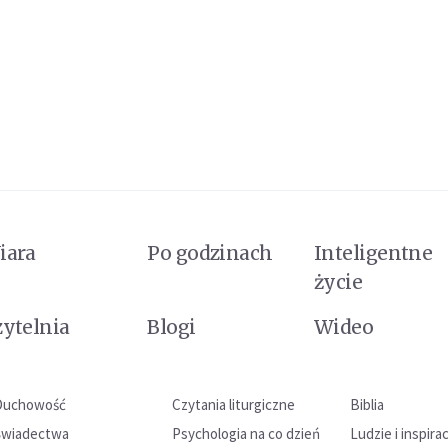
iara
Po godzinach
Inteligentne
życie
zytelnia
Blogi
Wideo
Duchowość
Czytania liturgiczne
Biblia
Świadectwa
Psychologia na co dzień
Ludzie i inspira