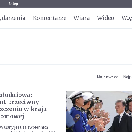
g
Sklep
Wię
darzenia
Komentarze
Wiara
Wideo
Najnowsze
Najp
ołudniowa:
nt przeciwny
zczeniu w kraju
atomowej
ważany jest za zwolennika