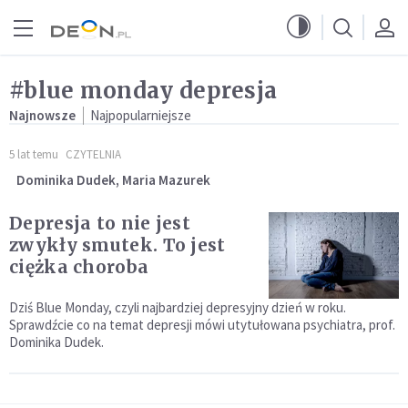
Przejdź do menu głównego
Przejdź do treści
#blue monday depresja
Najnowsze
Najpopularniejsze
5 lat temu
CZYTELNIA
Dominika Dudek, Maria Mazurek
Depresja to nie jest
zwykły smutek. To jest
ciężka choroba
Dziś Blue Monday, czyli najbardziej depresyjny dzień w roku.
Sprawdźcie co na temat depresji mówi utytułowana psychiatra, prof.
Dominika Dudek.