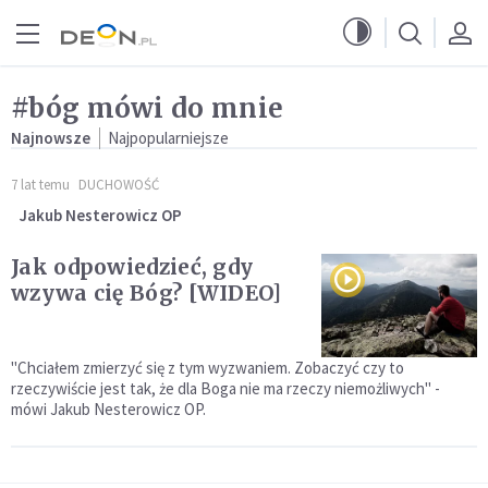
Przejdź do menu głównego
Przejdź do treści
#bóg mówi do mnie
Najnowsze
Najpopularniejsze
7 lat temu
DUCHOWOŚĆ
Jakub Nesterowicz OP
Jak odpowiedzieć, gdy
wzywa cię Bóg? [WIDEO]
"Chciałem zmierzyć się z tym wyzwaniem. Zobaczyć czy to
rzeczywiście jest tak, że dla Boga nie ma rzeczy niemożliwych" -
mówi Jakub Nesterowicz OP.