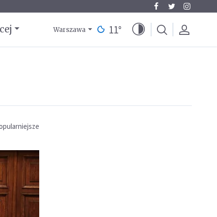
11
°
cej
Warszawa
opularniejsze