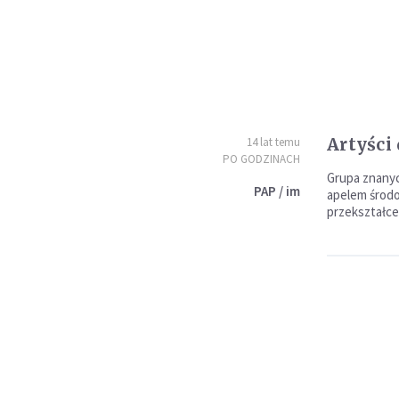
Artyści
14 lat temu
PO GODZINACH
Grupa znanyc
PAP / im
apelem środo
przekształce