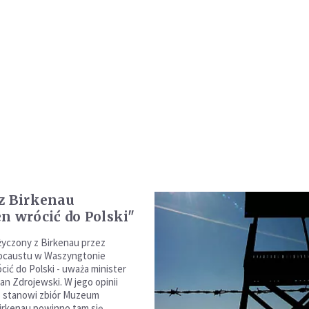
z Birkenau
n wrócić do Polski"
yczony z Birkenau przez
caustu w Waszyngtonie
cić do Polski - uważa minister
an Zdrojewski. W jego opinii
o stanowi zbiór Muzeum
irkenau powinno tam się