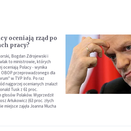
acy oceniają rząd po
ach pracy?
orski, Bogdan Zdrojewski i
lak to ministrowie, których
ej oceniają Polacy - wynika
 OBOP przeprowadzonego dla
rum" w TVP Info. Po raz
ód najgorzej ocenianych znalazł
onald Tusk z 61 proc.
 głosów Polaków. Wyprzedził
osz Arłukowicz (63 proc. złych
cie miejsce zajęła Joanna Mucha