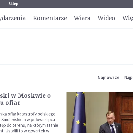
g
Sklep
Wię
darzenia
Komentarze
Wiara
Wideo
Najnowsze
Najp
ski w Moskwie o
 ofiar
ika ofiar katastrofy polskiego
 Smoleńskiem w połowie lipca
tęp do terenu, na którym stanie
. Ustalili to w czwartek w