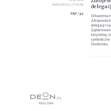
Zdrojew
WIADOMOŚCI Z POLSKI
delegac
PAP / pz
10 kwietnia 
Zdrojewski b
delegacji rz
Zaplanowano 
katyńskiej, of
symboliczne 
Smoleńsku.