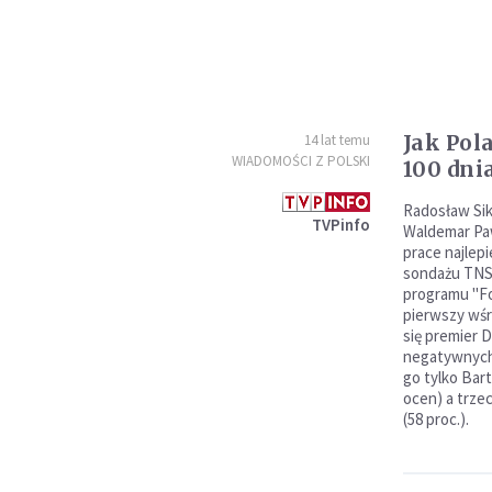
Jak Pol
14 lat temu
WIADOMOŚCI Z POLSKI
100 dni
Radosław Sik
TVPinfo
Waldemar Paw
prace najlepi
sondażu TNS
programu "Fo
pierwszy wśr
się premier D
negatywnych
go tylko Bart
ocen) a trze
(58 proc.).