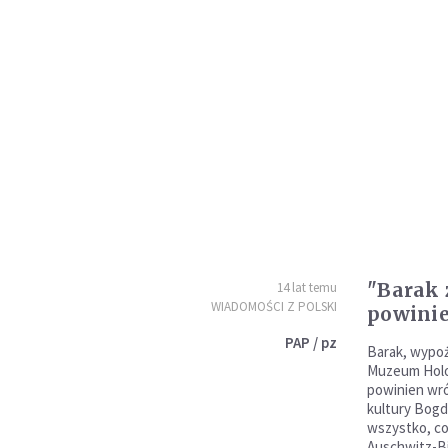
"Barak 
14 lat temu
WIADOMOŚCI Z POLSKI
powinie
PAP / pz
Barak, wypoż
Muzeum Holo
powinien wró
kultury Bogd
wszystko, c
Auschwitz-B