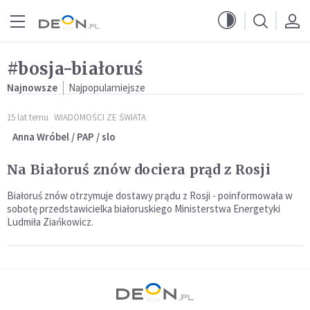
Przejdź do menu głównego
Przejdź do treści
#bosja-białoruś
Najnowsze
Najpopularniejsze
15 lat temu
WIADOMOŚCI ZE ŚWIATA
Anna Wróbel / PAP / slo
Na Białoruś znów dociera prąd z Rosji
Białoruś znów otrzymuje dostawy prądu z Rosji - poinformowała w
sobotę przedstawicielka białoruskiego Ministerstwa Energetyki
Ludmiła Ziańkowicz.