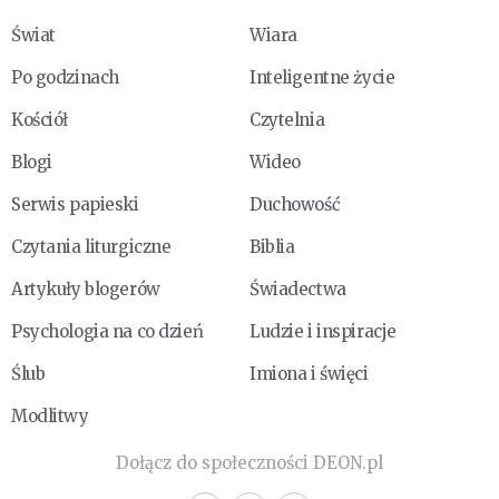
Świat
Wiara
Po godzinach
Inteligentne życie
Kościół
Czytelnia
Blogi
Wideo
Serwis papieski
Duchowość
Czytania liturgiczne
Biblia
Artykuły blogerów
Świadectwa
Psychologia na co dzień
Ludzie i inspiracje
Ślub
Imiona i święci
Modlitwy
Dołącz do społeczności DEON.pl